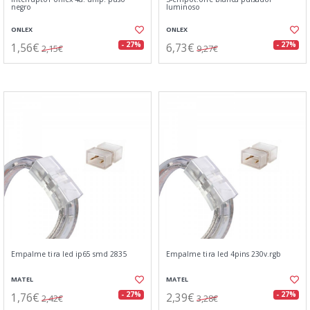
negro
luminoso
ONLEX
ONLEX
1,56€
6,73€
- 27%
- 27%
2,15€
9,27€
Empalme tira led ip65 smd 2835
Empalme tira led 4pins 230v.rgb
MATEL
MATEL
1,76€
2,39€
- 27%
- 27%
2,42€
3,28€