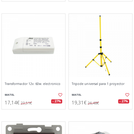
Transformador 12v. 60w. electronico
Tripode universal para 1 proyector
MATEL
MATEL
17,14€
19,31€
- 27%
- 27%
23,51€
26,48€