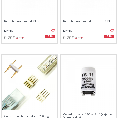
Remate final tira led 230v.
Remate final tira led ip65 smd 2835
MATEL
MATEL
0,20€
0,20€
- 31%
- 31%
0,29€
0,29€
Cebador matel 4-80 w. fs-11 (caja de
Conectador tira led 4pins 230v.rgb
50 unidades)