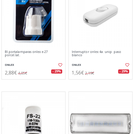
Bl.portalamparas onlex e-27
Interruptor onlex 4a. unip. paso
porcel.lat.
blanco
ONLEX
ONLEX
2,88€
1,56€
- 29%
- 29%
4,05€
2,19€