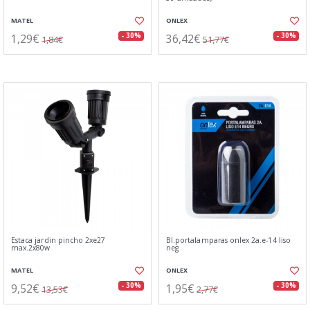
MATEL
ONLEX
1,29€
36,42€
- 30%
- 30%
1,84€
51,77€
Estaca jardin pincho 2xe27
Bl.portalamparas onlex 2a.e-14 liso
max.2x80w
neg
MATEL
ONLEX
9,52€
1,95€
- 30%
- 30%
13,53€
2,77€