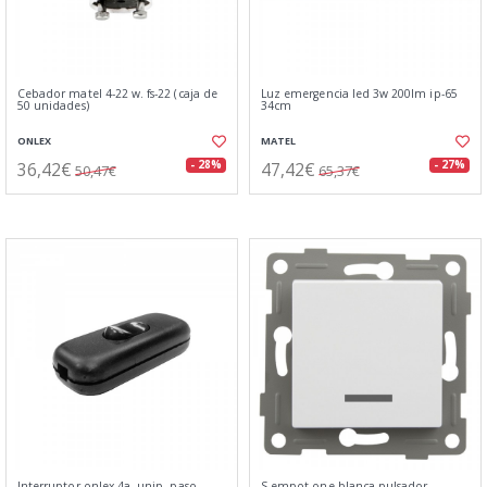
Cebador matel 4-22 w. fs-22 (caja de
Luz emergencia led 3w 200lm ip-65
50 unidades)
34cm
ONLEX
MATEL
36,42€
47,42€
- 28%
- 27%
50,47€
65,37€
Interruptor onlex 4a. unip. paso
S-empot.one blanca pulsador