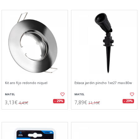
Kit aro fijo redondo niquel
Estaca jardin pincho 1xe27 max.80w
MATEL
MATEL
3,13€
7,89€
- 29%
- 29%
4,43€
11,16€