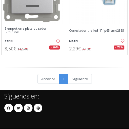
S-empot.one plata pulsador
Conectador tira led "l" ip65 smd2835
luminoso
STEIN
MATEL
8,50€
2,29€
- 26%
- 26%
11,54€
3,10€
Anterior
1
Siguiente
Síguenos en: