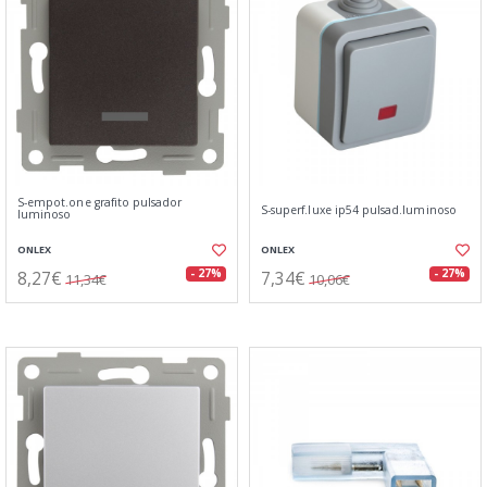
S-empot.one grafito pulsador
S-superf.luxe ip54 pulsad.luminoso
luminoso
ONLEX
ONLEX
8,27€
7,34€
- 27%
- 27%
11,34€
10,06€