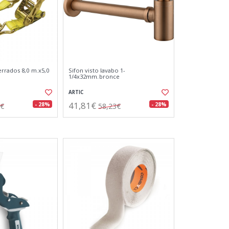
errados 8,0 m.x5,0
Sifon visto lavabo 1-
1/4x32mm.bronce
ARTIC
41,81€
- 28%
- 28%
7€
58,23€