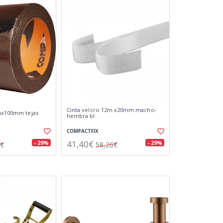
Cinta velcro 12m.x20mm.macho-
0mx100mm tejas
hembra bl.
COMPACTFIX
41,40€
- 29%
- 29%
0€
58,26€