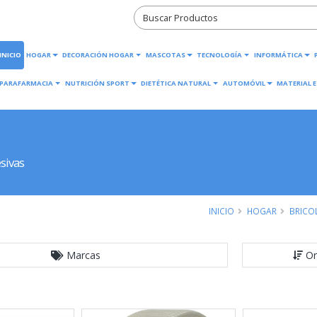
INICIO
HOGAR
DECORACIÓN HOGAR
MASCOTAS
TECNOLOGÍA
INFORMÁTICA
PARAFARMACIA
NUTRICIÓN SPORT
DIETÉTICA NATURAL
AUTOMÓVIL
MATERIAL E
sivas
INICIO
HOGAR
BRICO
Marcas
Or