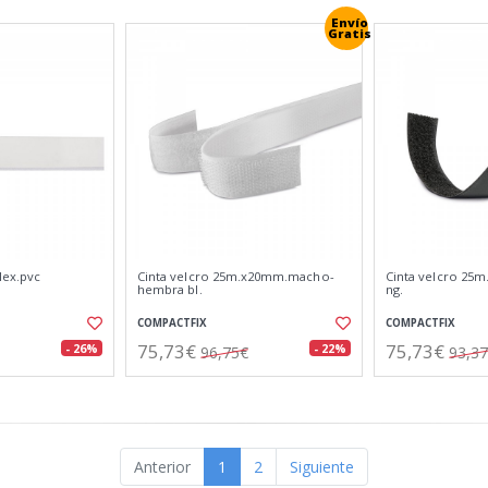
Envío
Gratis
lex.pvc
Cinta velcro 25m.x20mm.macho-
Cinta velcro 25
hembra bl.
ng.
COMPACTFIX
COMPACTFIX
75,73€
75,73€
- 26%
- 22%
96,75€
93,3
Anterior
1
2
Siguiente