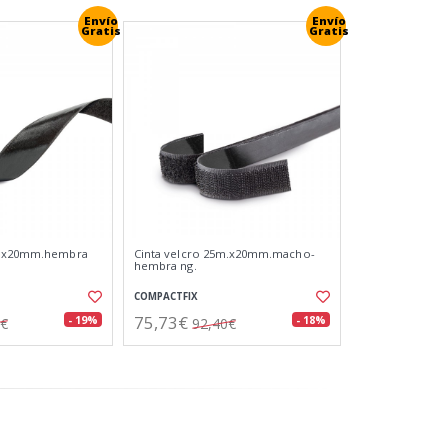
Envío
Envío
Gratis
Gratis
m.x20mm.hembra
Cinta velcro 25m.x20mm.macho-
hembra ng.
COMPACTFIX
75,73€
- 19%
- 18%
7€
92,40€