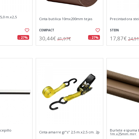
5,0 m.x2,5
Cinta butilica 10mx200mm tejas
Precintadora ste
COMPACT
STEIN
30,44€
17,87€
- 27%
- 27%
41,97€
24,5
cepillo
Burlete espuma 
Cinta amarre g/"s" 2,5 m.x2,5 cm. 2p
1m.x25mm.mrr.