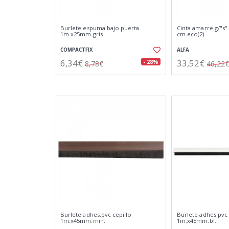
Burlete espuma bajo puerta
Cinta amarre g/"s" 
1m.x25mm.gris
cm.eco(2)
COMPACTFIX
ALFA
6,34€
33,52€
- 28%
8,78€
46,22€
Burlete adhes.pvc cepillo
Burlete adhes.pvc 
1m.x45mm.mrr.
1m.x45mm.bl.