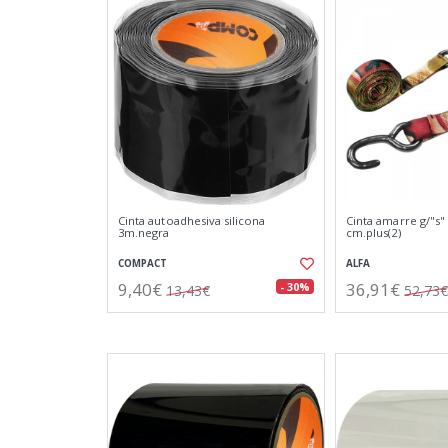
Cinta autoadhesiva silicona
Cinta amarre g/"s" 
3m.negra
cm.plus(2)
COMPACT
ALFA
9,40€
36,91€
- 30%
13,43€
52,73€