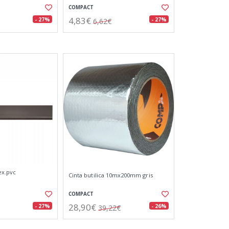
COMPACT
4,83€
- 27%
- 27%
6,62€
ex.pvc
Cinta butilica 10mx200mm gris
COMPACT
28,90€
- 27%
- 26%
39,22€