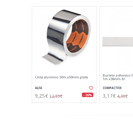
Burlete adhesivo f
Cinta aluminio 50m.x50mm.plata
1m.x38mm.bl.
ALFA
COMPACTFIX
9,25€
3,17€
- 26%
12,55€
4,30€