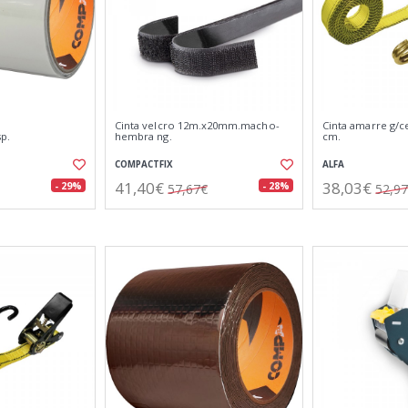
Cinta velcro 12m.x20mm.macho-
Cinta amarre g/c
p.
hembra ng.
cm.
COMPACTFIX
ALFA
41,40€
38,03€
- 29%
- 28%
57,67€
52,9