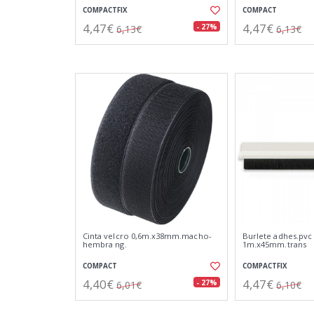
COMPACTFIX
COMPACT
4,47€
4,47€
- 27%
6,13€
6,13€
Cinta velcro 0,6m.x38mm.macho-
Burlete adhes.pvc 
hembra ng.
1m.x45mm.trans
COMPACT
COMPACTFIX
4,40€
4,47€
- 27%
6,01€
6,10€