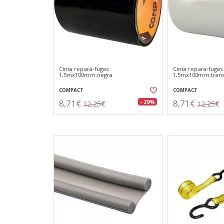
Cinta repara-fugas
Cinta repara-fugas
1,5mx100mm.negra
1,5mx100mm.trans
COMPACT
COMPACT
8,71€
8,71€
- 29%
12,25€
12,25€