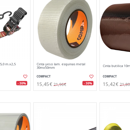
5,0 m.x2,5
Cinta yeso lam. esquinas metal
Cinta butilica 1
30mx50mm
COMPACT
COMPACT
15,45€
15,42€
- 30%
- 30%
21,96€
21,8