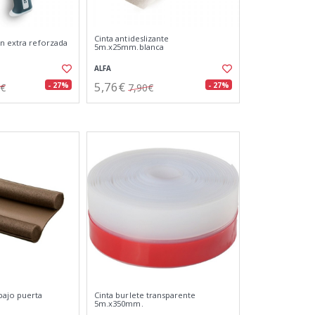
Cinta antideslizante
in extra reforzada
5m.x25mm.blanca
ALFA
5,76€
- 27%
- 27%
1€
7,90€
bajo puerta
Cinta burlete transparente
5m.x350mm.