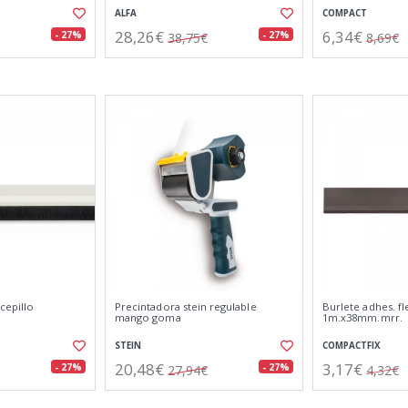
ALFA
COMPACT
28,26€
6,34€
- 27%
- 27%
38,75€
8,69€
cepillo
Precintadora stein regulable
Burlete adhes. fl
mango goma
1m.x38mm.mrr.
STEIN
COMPACTFIX
20,48€
3,17€
- 27%
- 27%
27,94€
4,32€