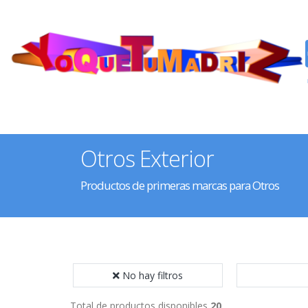
Otros Exterior
Productos de primeras marcas para Otros
No hay filtros
Total de productos disponibles
20