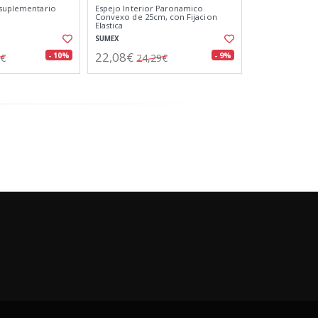
 suplementario
Espejo Interior Paronamico
Convexo de 25cm, con Fijacion
Elastica
SUMEX
22,08€
- 10%
- 9%
9€
24,29€