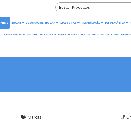
INICIO
HOGAR
DECORACIÓN HOGAR
MASCOTAS
TECNOLOGÍA
INFORMÁTICA
PARAFARMACIA
NUTRICIÓN SPORT
DIETÉTICA NATURAL
AUTOMÓVIL
MATERIAL E
Marcas
Or