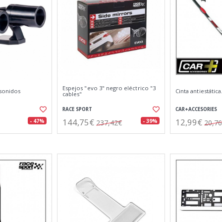
Espejos "evo 3" negro eléctrico "3
asonidos
Cinta antiestática
cables"
RACE SPORT
CAR+ACCESORIES
144,75€
12,99€
- 47%
- 39%
237,42€
20,7