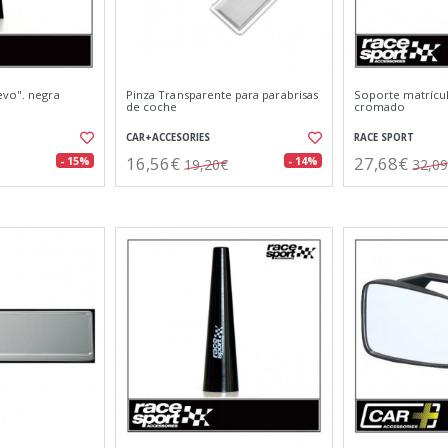
evo". negra
Pinza Transparente para parabrisas
Soporte matrícul
de coche
cromado
CAR+ACCESORIES
RACE SPORT
16,56€
27,68€
- 15%
- 14%
19,20€
32,0