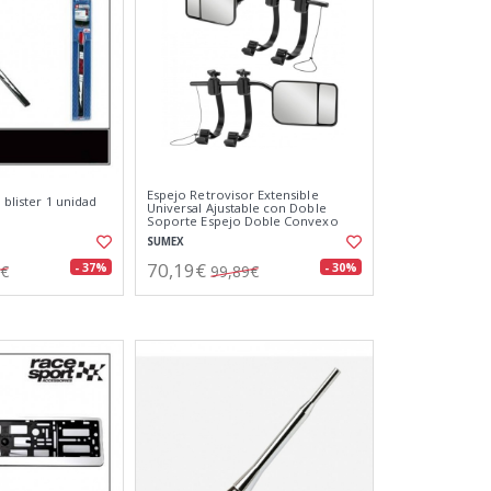
Espejo Retrovisor Extensible
. blister 1 unidad
Universal Ajustable con Doble
Soporte Espejo Doble Convexo
Multi-ángulos
SUMEX
70,19€
- 37%
- 30%
6€
99,89€