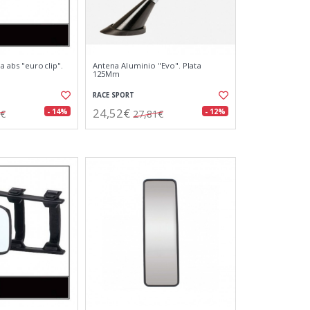
a abs "euroclip".
Antena Aluminio "Evo". Plata
125Mm
RACE SPORT
24,52€
- 14%
- 12%
9€
27,81€