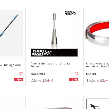
Antena alu " xtrashorty". plata
Cinta cromada au
v "tuning". azul
70mm
mm de ancho y 5
RACE SPORT
RICHTER
2,86€
16,56€
- 78%
- 77%
12,61€
63,1