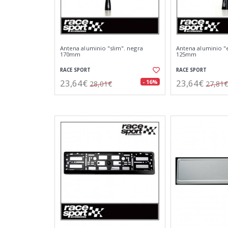
Antena aluminio "slim". negra
Antena aluminio "
170mm
125mm
RACE SPORT
RACE SPORT
23,64€
23,64€
- 16%
28,01€
27,81€