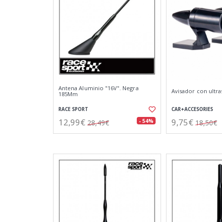
Antena Aluminio "16V". Negra
Avisador con ultr
185Mm
RACE SPORT
CAR+ACCESORIES
12,99€
9,75€
- 54%
28,49€
18,50€