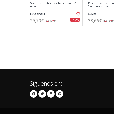
Soporte matrícula abs "euroclip".
Placa base matrícu
negro
"tamaño europeo
RACE SPORT
SUMEX
29,70€
38,66€
- 12%
33,67€
43,33€
Síguenos en: