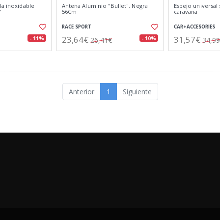
la inoxidable
Antena Aluminio "Bullet". Negra
Espejo universal
"
56Cm
caravana
RACE SPORT
CAR+ACCESORIES
23,64€
31,57€
- 11%
- 10%
26,41€
34,9
Anterior
1
Siguiente