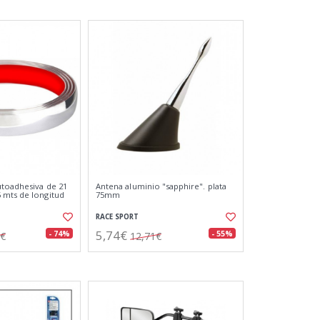
toadhesiva de 21
Antena aluminio "sapphire". plata
 mts de longitud
75mm
RACE SPORT
5,74€
- 74%
- 55%
1€
12,71€