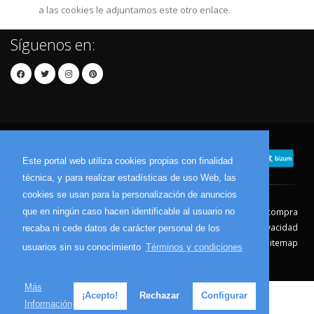
a las cookies le adjuntamos este otro enlace.
Síguenos en:
Este portal web utiliza cookies propias con finalidad
técnica, y para realizar estadísticas de uso Web, las
cookies se usan para la personalización de anuncios
que en ningún caso hacen identificable al usuario no
Contacto
Aviso Legal
Condiciones de compra
Política de envíos
Política de devolución
Política de Privacidad
recaba ni cede datos de carácter personal de los
Política de Cookies
Sitemap
usuarios sin su conocimiento
Términos y condiciones
© 2026 - Todos los derechos reservados.
Más
¡Acepto!
Rechazar
Configurar
Información