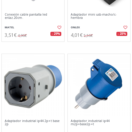
Conexión cable pantalla led
Adaptador mini usb-macho/c-
enlaz.20cm.
hembra
MATEL
ONLEX
3,51€
4,01€
- 29%
- 28%
4,96€
5,56€
Adaptador industrial ip44 2p+t base
Adaptador industrial ip44
2p
m2p+base2p+t