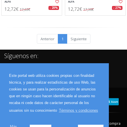
ALFA
ALFA
12,72€
12,72€
- 28%
- 27%
17,63€
17,36€
Anterior
1
Siguiente
Síguenos en:
Este portal web utiliza cookies propias con finalidad
técnica, y para realizar estadísticas de uso Web, las
cookies se usan para la personalización de anuncios
que en ningún caso hacen identificable al usuario no
recaba ni cede datos de carácter personal de los
usuarios sin su conocimiento
Términos y condiciones
Contacto
Aviso Legal
Condiciones de compra
Más