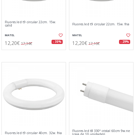
Fluores.led t9 circular 22cm. 15w.
Fluores.led t9 circular 22cm. 15w. fria
calid
MATEL
MATEL
12,20€
12,20€
- 30%
- 29%
17,34€
17,16€
Fluores.led t8 330º cristal 60cm 9w.ne
Fluores.led t9 circular 40cm. 32w. fria
(caja de 10 unidades)