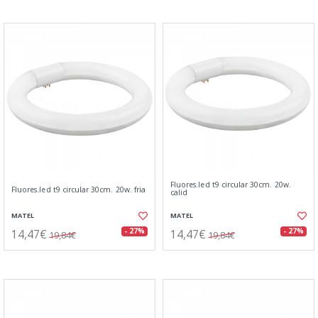
Fluores.led t9 circular 30cm. 20w.
Fluores.led t9 circular 30cm. 20w. fria
calid
MATEL
MATEL
14,47€
14,47€
- 27%
- 27%
19,84€
19,84€