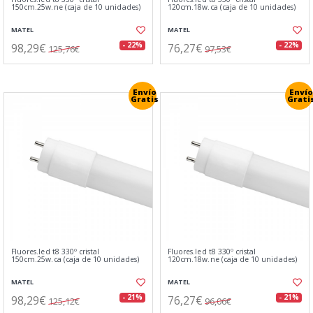
150cm.25w.ne (caja de 10 unidades)
120cm.18w.ca (caja de 10 unidades)
MATEL
MATEL
98,29€
76,27€
- 22%
- 22%
125,76€
97,53€
Envío
Envío
Gratis
Grati
Fluores.led t8 330º cristal
Fluores.led t8 330º cristal
150cm.25w.ca (caja de 10 unidades)
120cm.18w.ne (caja de 10 unidades)
MATEL
MATEL
98,29€
76,27€
- 21%
- 21%
125,12€
96,06€