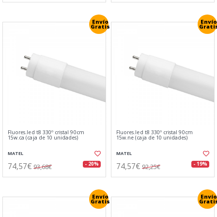
Envío
Envío
Gratis
Grati
Fluores.led t8 330º cristal 90cm
Fluores.led t8 330º cristal 90cm
15w.ca (caja de 10 unidades)
15w.ne (caja de 10 unidades)
MATEL
MATEL
74,57€
74,57€
- 20%
- 19%
93,68€
92,25€
Envío
Envío
Gratis
Grati