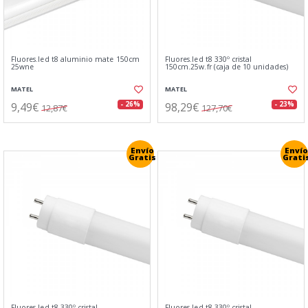
Fluores.led t8 aluminio mate 150cm
Fluores.led t8 330º cristal
25wne
150cm.25w.fr (caja de 10 unidades)
MATEL
MATEL
9,49€
98,29€
- 26%
- 23%
12,87€
127,70€
Envío
Envío
Gratis
Grati
Fluores.led t8 330º cristal
Fluores.led t8 330º cristal