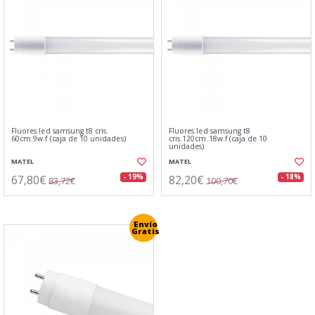
Fluores.led samsung t8 cris.
Fluores.led samsung t8
60cm.9w.f (caja de 10 unidades)
cris.120cm.18w.f (caja de 10
unidades)
MATEL
MATEL
67,80€
82,20€
- 19%
- 18%
83,72€
100,70€
Envío
Gratis