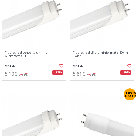
Fluores.led sensor aluminio
Fluores.led t8 aluminio mate 60cm
60cm.9wneut
9wne
MATEL
MATEL
5,10€
5,81€
- 27%
- 26%
6,99€
7,89€
Envío
Grati