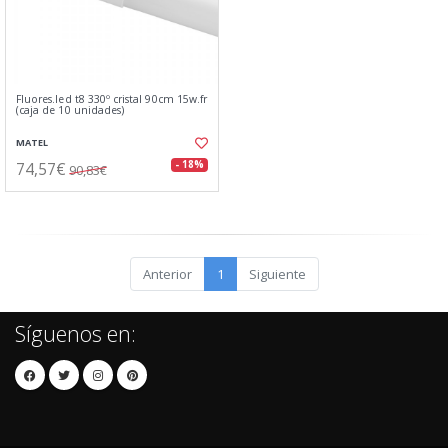
Fluores.led t8 330º cristal 90cm 15w.fr
(caja de 10 unidades)
MATEL
74,57€
- 18%
90,83€
Anterior
1
Siguiente
Síguenos en: