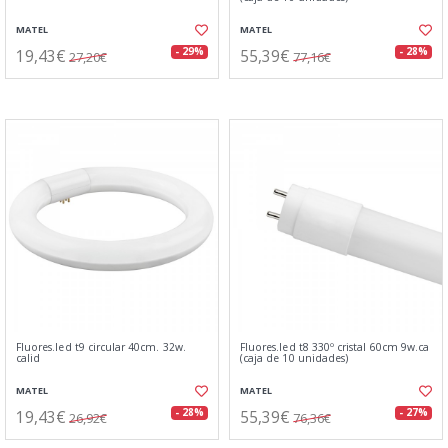
MATEL
MATEL
19,43€
55,39€
- 29%
- 28%
27,20€
77,16€
Fluores.led t9 circular 40cm. 32w.
Fluores.led t8 330º cristal 60cm 9w.ca
calid
(caja de 10 unidades)
MATEL
MATEL
19,43€
55,39€
- 28%
- 27%
26,92€
76,36€