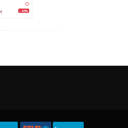
- 26%
8€