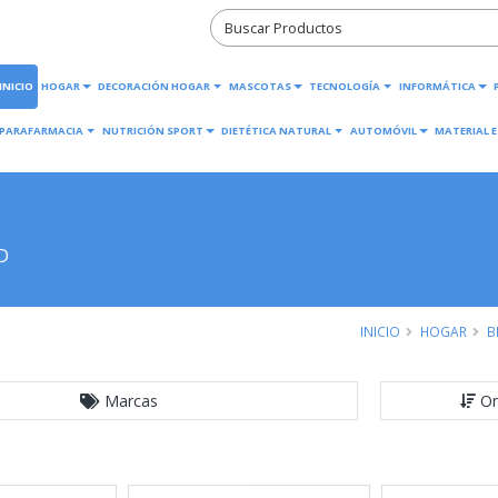
INICIO
HOGAR
DECORACIÓN HOGAR
MASCOTAS
TECNOLOGÍA
INFORMÁTICA
PARAFARMACIA
NUTRICIÓN SPORT
DIETÉTICA NATURAL
AUTOMÓVIL
MATERIAL E
D
INICIO
HOGAR
B
Marcas
Or