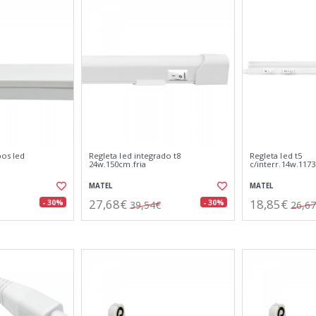
bos led
Regleta led integrado t8
Regleta led t5
24w.150cm.fria
c/interr.14w.117
MATEL
MATEL
27,68€
18,85€
- 30%
- 30%
39,54€
26,6