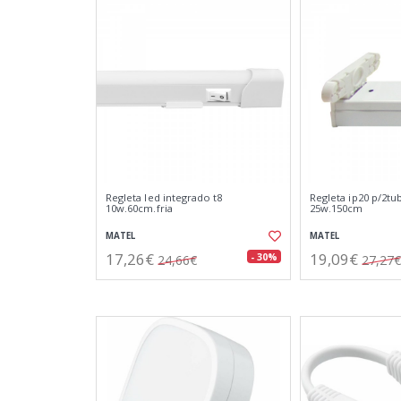
Regleta led integrado t8
Regleta ip20 p/2tu
10w.60cm.fria
25w.150cm
MATEL
MATEL
17,26€
19,09€
- 30%
24,66€
27,27€