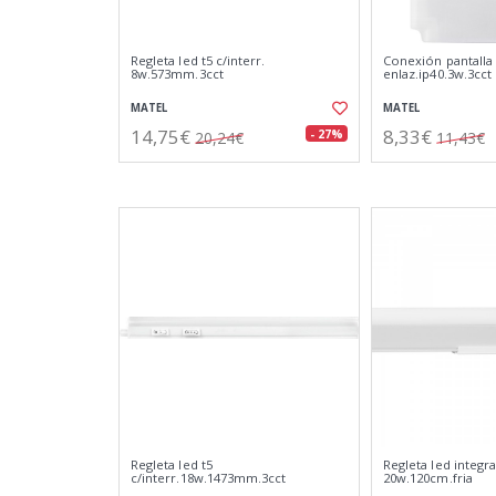
Regleta led t5 c/interr.
Conexión pantalla
8w.573mm.3cct
enlaz.ip40.3w.3cct
MATEL
MATEL
14,75€
8,33€
- 27%
20,24€
11,43€
Regleta led t5
Regleta led integr
c/interr.18w.1473mm.3cct
20w.120cm.fria