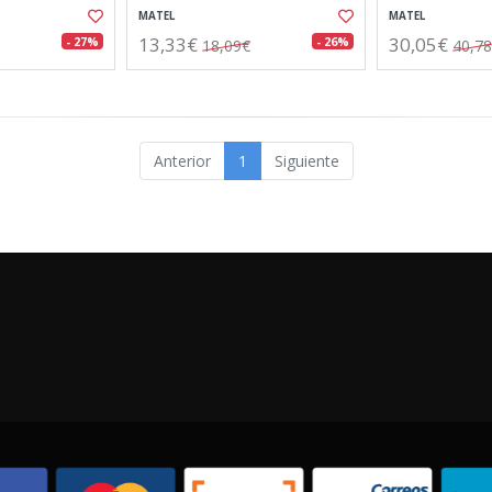
MATEL
MATEL
13,33€
30,05€
- 27%
- 26%
18,09€
40,7
Anterior
1
Siguiente