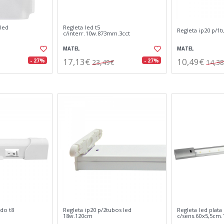
 led
Regleta led t5
Regleta ip20 p/1
c/interr.10w.873mm.3cct
MATEL
MATEL
17,13€
10,49€
- 27%
- 27%
23,49€
14,3
ado t8
Regleta ip20 p/2tubos led
Regleta led plata
18w.120cm
c/sens.60x5,5cm.