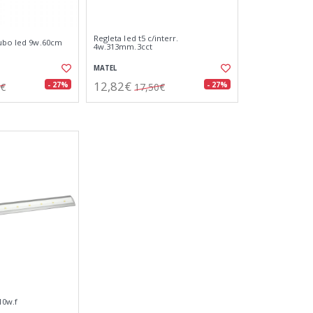
Regleta led t5 c/interr.
tubo led 9w.60cm
4w.313mm.3cct
MATEL
12,82€
- 27%
- 27%
8€
17,50€
10w.f