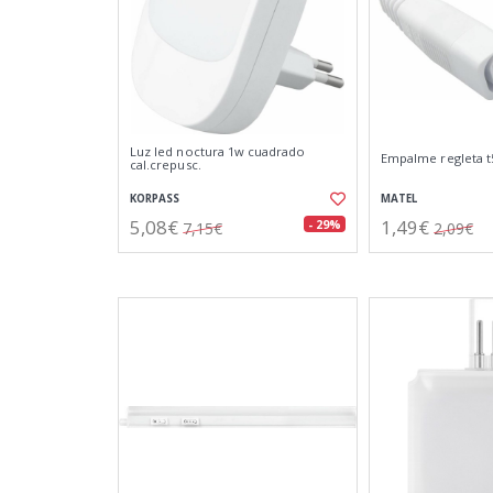
Luz led noctura 1w cuadrado
Empalme regleta t
cal.crepusc.
KORPASS
MATEL
5,08€
1,49€
- 29%
7,15€
2,09€