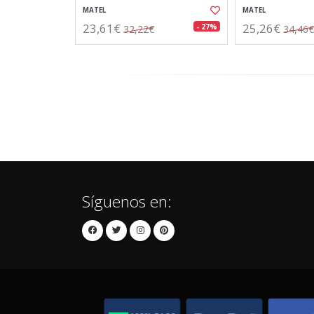
MATEL
MATEL
23,61€
25,26€
- 27%
32,22€
34,46€
Síguenos en: