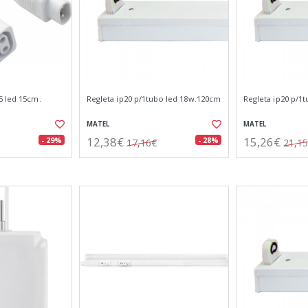
5 led 15cm.
Regleta ip20 p/1tubo led 18w.120cm
Regleta ip20 p/1
MATEL
MATEL
12,38€
15,26€
- 29%
- 28%
17,16€
21,1