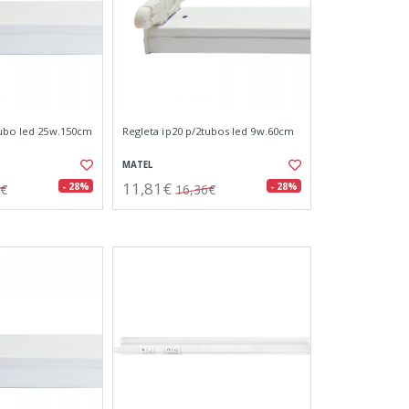
tubo led 25w.150cm
Regleta ip20 p/2tubos led 9w.60cm
MATEL
11,81€
- 28%
- 28%
5€
16,36€