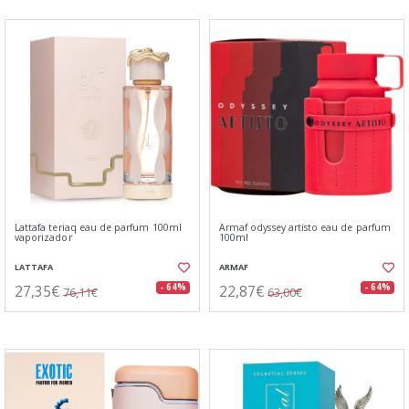
Lattafa teriaq eau de parfum 100ml
Armaf odyssey artisto eau de parfum
vaporizador
100ml
LATTAFA
ARMAF
27,35€
22,87€
- 64%
- 64%
76,11€
63,00€