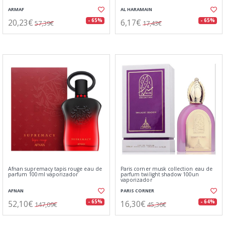
ARMAF
AL HARAMAIN
20,23€
6,17€
- 65%
- 65%
57,39€
17,43€
Afnan supremacy tapis rouge eau de
Paris corner musk collection eau de
parfum 100ml vaporizador
parfum twilight shadow 100un
vaporizador
AFNAN
PARIS CORNER
52,10€
16,30€
- 65%
- 64%
147,09€
45,36€