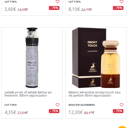
LATTAFA
LATTAFA
3,60€
8,10€
- 75%
- 75%
14,28€
32,13€
Lattafa pride of lattafa fakhar air
Maison alhambra smoky touch eau
freshener 300ml vaporizador
de parfum 80ml vaporizador
LATTAFA
MAISON ALHAMBRA
4,35€
12,30€
- 75%
- 73%
17,24€
46,17€