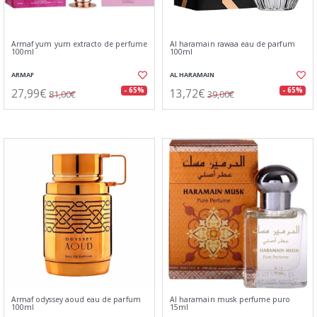
Armaf yum yum extracto de perfume
Al haramain rawaa eau de parfum
100ml
100ml
ARMAF
AL HARAMAIN
27,99€
13,72€
- 65%
- 65%
81,00€
39,00€
Armaf odyssey aoud eau de parfum
Al haramain musk perfume puro
100ml
15ml