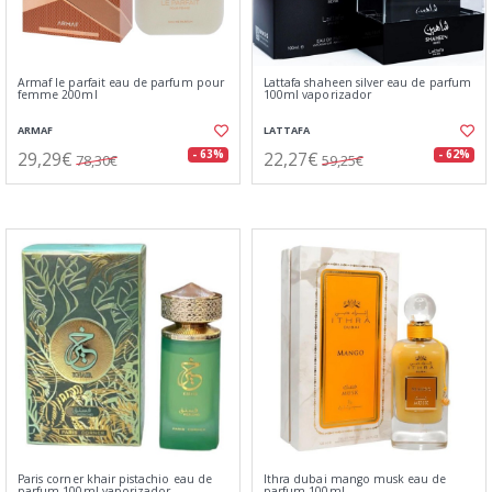
Armaf le parfait eau de parfum pour
Lattafa shaheen silver eau de parfum
femme 200ml
100ml vaporizador
ARMAF
LATTAFA
29,29€
22,27€
- 63%
- 62%
78,30€
59,25€
Paris corner khair pistachio eau de
Ithra dubai mango musk eau de
parfum 100ml vaporizador
parfum 100ml