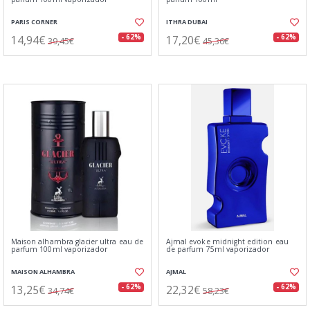
PARIS CORNER
ITHRA DUBAI
14,94€
17,20€
- 62%
- 62%
39,45€
45,36€
Maison alhambra glacier ultra eau de
Ajmal evoke midnight edition eau
parfum 100ml vaporizador
de parfum 75ml vaporizador
MAISON ALHAMBRA
AJMAL
13,25€
22,32€
- 62%
- 62%
34,74€
58,23€