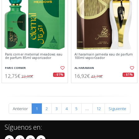
Paris corner meternal meadows eau
Al haramain jameela eau de parfum
de parfum 85ml vaporizador
100ml vaporizador
PARIS CORNER
AL HARAMAIN
12,75€
16,92€
- 61%
- 61%
33,00€
43,74€
Anterior
1
2
3
4
5
…
12
Siguiente
Síguenos en: