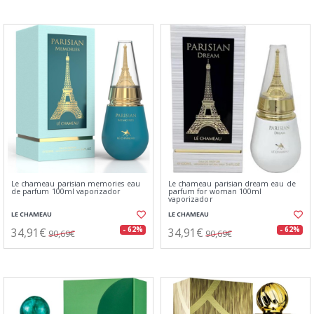
Le chameau parisian memories eau
Le chameau parisian dream eau de
de parfum 100ml vaporizador
parfum for woman 100ml
vaporizador
LE CHAMEAU
LE CHAMEAU
34,91€
34,91€
- 62%
- 62%
90,69€
90,69€