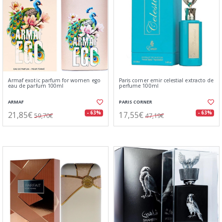
Armaf exotic parfum for women ego
Paris corner emir celestial extracto de
eau de parfum 100ml
perfume 100ml
ARMAF
PARIS CORNER
21,85€
17,55€
- 63%
- 63%
59,70€
47,19€