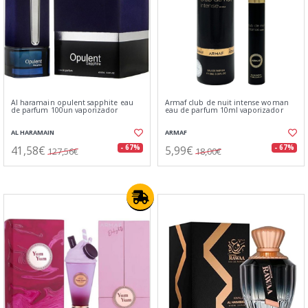
Al haramain opulent sapphite eau
Armaf club de nuit intense woman
de parfum 100un vaporizador
eau de parfum 10ml vaporizador
AL HARAMAIN
ARMAF
41,58€
5,99€
- 67%
- 67%
127,56€
18,00€