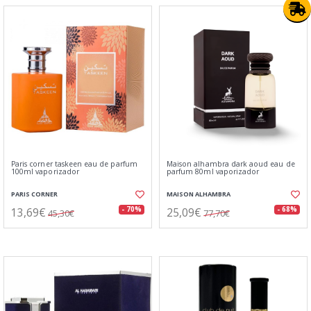
Paris corner taskeen eau de parfum
Maison alhambra dark aoud eau de
100ml vaporizador
parfum 80ml vaporizador
PARIS CORNER
MAISON ALHAMBRA
13,69€
25,09€
- 70%
- 68%
45,30€
77,70€