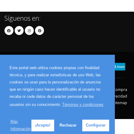
Síguenos en:
Este portal web utiliza cookies propias con finalidad
técnica, y para realizar estadísticas de uso Web, las
cookies se usan para la personalización de anuncios
que en ningún caso hacen identificable al usuario no
Contacto
Aviso Legal
Condiciones de compra
Política de envíos
Política de devolución
Política de Privacidad
recaba ni cede datos de carácter personal de los
Política de Cookies
Sitemap
usuarios sin su conocimiento
Términos y condiciones
© 2026 - Todos los derechos reservados.
Más
¡Acepto!
Rechazar
Configurar
Información