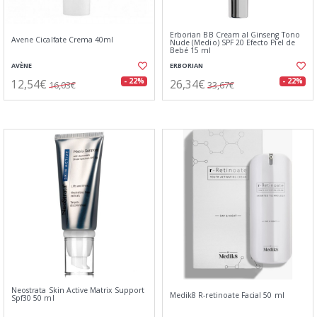
Erborian BB Cream al Ginseng Tono
Avene Cicalfate Crema 40ml
Nude (Medio) SPF 20 Efecto Piel de
Bebé 15 ml
AVÈNE
ERBORIAN
12,54€
26,34€
- 22%
- 22%
16,03€
33,67€
Neostrata Skin Active Matrix Support
Medik8 R-retinoate Facial 50 ml
Spf30 50 ml