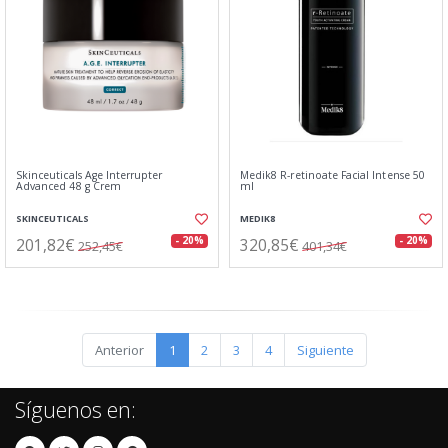
Skinceuticals Age Interrupter
Medik8 R-retinoate Facial Intense 50
Advanced 48 g Crem
ml
SKINCEUTICALS
MEDIK8
201,82€
320,85€
- 20%
- 20%
252,45€
401,34€
Anterior
1
2
3
4
Siguiente
Síguenos en: