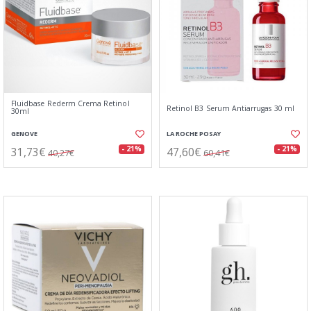
Fluidbase Rederm Crema Retinol
Retinol B3 Serum Antiarrugas 30 ml
30ml
GENOVE
LA ROCHE POSAY
31,73€
47,60€
- 21%
- 21%
40,27€
60,41€