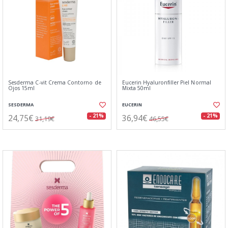
Sesderma C-vit Crema Contorno de
Eucerin Hyaluronfiller Piel Normal
Ojos 15ml
Mixta 50ml
SESDERMA
EUCERIN
24,75€
36,94€
- 21%
- 21%
31,19€
46,55€