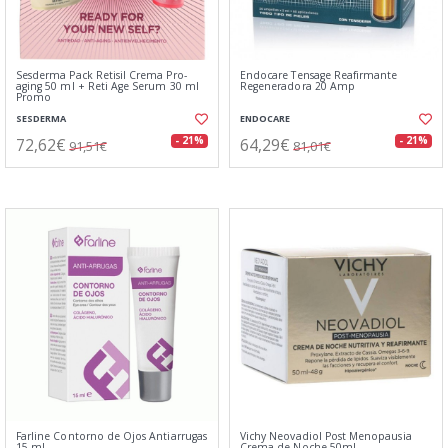
Sesderma Pack Retisil Crema Pro-
Endocare Tensage Reafirmante
aging 50 ml + Reti Age Serum 30 ml
Regeneradora 20 Amp
Promo
SESDERMA
ENDOCARE
72,62€
64,29€
- 21%
- 21%
91,51€
81,01€
Farline Contorno de Ojos Antiarrugas
Vichy Neovadiol Post Menopausia
15 ml
Crema de Noche 50ml