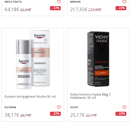
NEOSTRATA
MEDIK8
64,18€
217,35€
- 22%
- 22%
82,04€
277,83€
Vichy Homme Hydra Mag C
Eucerin Antipigment Noche 50 ml
Hidratante 50 ml
EUCERIN
VICHY
38,17€
25,17€
- 22%
- 22%
48,79€
32,17€