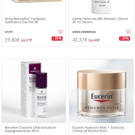
Vichy Neovadiol Complejo
Gema Herrerias 600 Retinal-r Serum
Sustitutivo Dia Piel Mi
30 ml Serum
VICHY
GEMA HERRERIAS
39,80€
43,37€
- 21%
- 21%
50,51€
55,04€
Neoretin Discrom Ultra Emulsión
Eucerin Hyaluron-filler + Elasticity
Despigmentante 30ml
Crema de Noche 50ml