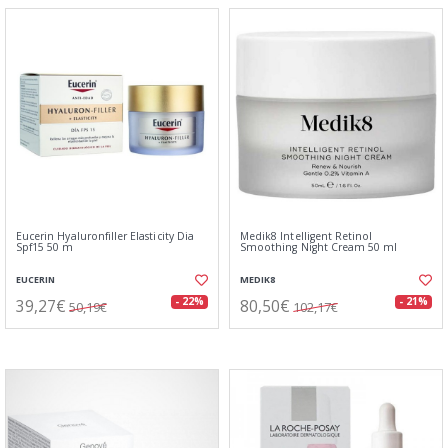
Eucerin Hyaluronfiller Elasticity Dia
Medik8 Intelligent Retinol
Spf15 50 m
Smoothing Night Cream 50 ml
EUCERIN
MEDIK8
39,27€
80,50€
- 22%
- 21%
50,19€
102,17€