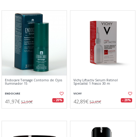
Endocare Tensage Contorno de Ojos
Vichy Liftactiv Serum Retinol
Iluminador 15
Specialist 1 Frasco 30 m
ENDOCARE
VICHY
41,97€
42,89€
- 20%
- 20%
52,50€
53,65€