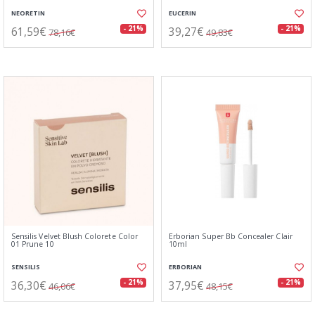
NEORETIN
EUCERIN
61,59€
39,27€
- 21%
- 21%
78,16€
49,83€
Sensilis Velvet Blush Colorete Color
Erborian Super Bb Concealer Clair
01 Prune 10
10ml
SENSILIS
ERBORIAN
36,30€
37,95€
- 21%
- 21%
46,06€
48,15€