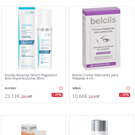
Ducray Keracnyl Sérum Regulador
Belcils Crema Vitalizante para
Anti-imperfecciones 30ml
Pestañas 4 ml
DUCRAY
VIÑAS
23,13€
10,66€
- 21%
- 21%
29,34€
13,52€