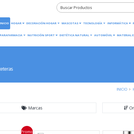
INICIO
HOGAR
DECORACIÓN HOGAR
MASCOTAS
TECNOLOGÍA
INFORMÁTICA
PARAFARMACIA
NUTRICIÓN SPORT
DIETÉTICA NATURAL
AUTOMÓVIL
MATERIAL E
teteras
INICIO
Marcas
Or
Promo