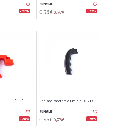
SUPREME
0,56€
- 27%
- 27%
0,77€
inio induc. 3tz.
Rec. asa cafetera aluminio 9/12 tz.
SUPREME
0,56€
- 26%
- 26%
0,76€