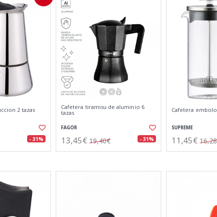
Cafetera tiramisu de aluminio 6
uccion 2 tazas
Cafetera embolo 
tazas
FAGOR
SUPREME
13,45€
11,45€
- 31%
- 31%
19,40€
16,2