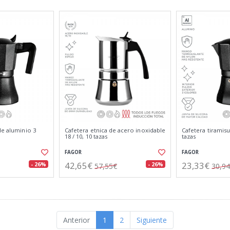
de aluminio 3
Cafetera etnica de acero inoxidable
Cafetera tiramis
18 / 10, 10 tazas
tazas
FAGOR
FAGOR
42,65€
23,33€
- 26%
- 26%
57,55€
30,9
Anterior
1
2
Siguiente