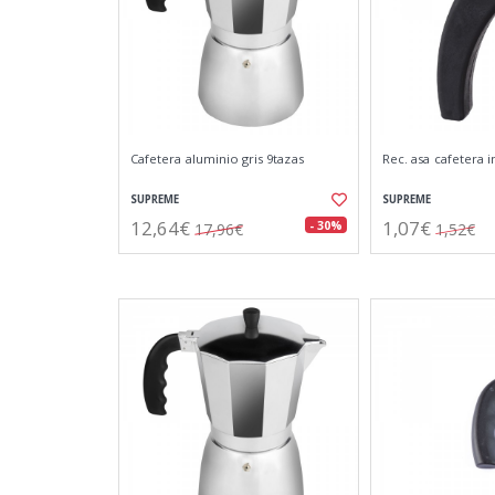
Cafetera aluminio gris 9tazas
Rec. asa cafetera i
SUPREME
SUPREME
12,64€
1,07€
- 30%
17,96€
1,52€