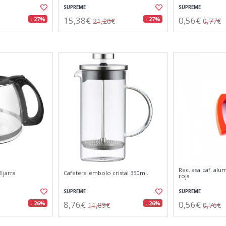
SUPREME
SUPREME
15,38€
0,56€
- 27%
- 27%
21,20€
0,77€
Rec. asa caf. alum
 jarra
Cafetera embolo cristal 350ml.
roja
SUPREME
SUPREME
8,76€
0,56€
- 26%
- 26%
11,89€
0,76€