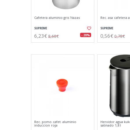
Cafetera aluminio gris 1tazas
Rec. asa cafetera a
SUPREME
SUPREME
6,23€
0,56€
- 28%
8,68€
0,78€
Rec. pomo cafet. aluminio
Hervidor agua ku
induccion roja
satinado 1,8 l