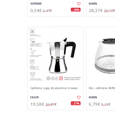
SUPREME
KUKEN
0,34€
28,37€
- 28%
0,47€
39,12€
Cafetera cupy de aluminio 6 tazas
Rec. cafetera 34358
FAGOR
KUKEN
19,58€
6,79€
- 27%
26,81€
9,22€