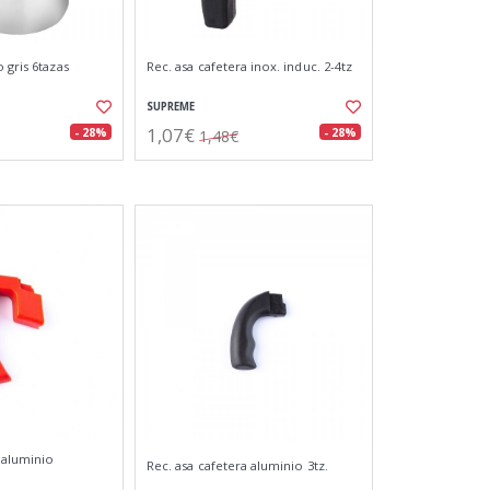
 gris 6tazas
Rec. asa cafetera inox. induc. 2-4tz
SUPREME
1,07€
- 28%
- 28%
1,48€
 aluminio
Rec. asa cafetera aluminio 3tz.