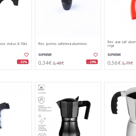
Rec. asa caf. alum
nox. induc.6-10tz
Rec. pomo cafetera aluminio
roja
SUPREME
SUPREME
0,34€
0,56€
- 30%
- 29%
0,48€
0,79€