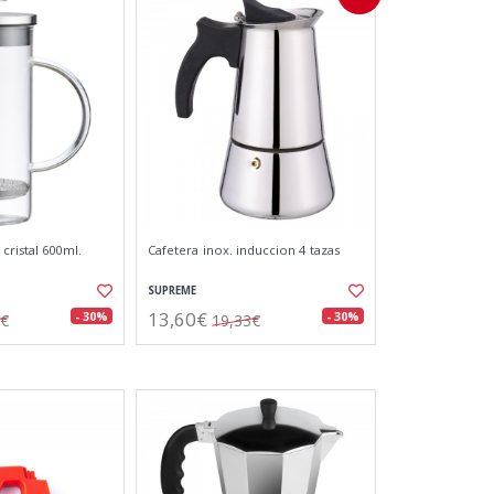
cristal 600ml.
Cafetera inox. induccion 4 tazas
SUPREME
13,60€
- 30%
- 30%
8€
19,33€