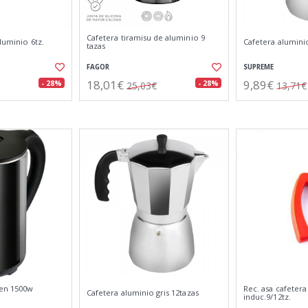
Cafetera tiramisu de aluminio 9
luminio 6tz.
Cafetera aluminio
tazas
FAGOR
SUPREME
18,01€
9,89€
- 28%
- 28%
25,03€
13,71€
ken 1500w
Rec. asa cafetera
Cafetera aluminio gris 12tazas
induc.9/12tz.