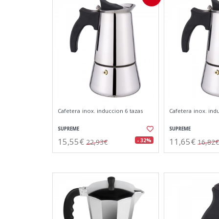
Cafetera inox. induccion 6 tazas
Cafetera inox. ind
SUPREME
SUPREME
15,55€
11,65€
- 32%
22,93€
16,82€