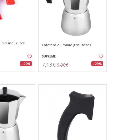
inio induc. 6tz.
Cafetera aluminio gris 3tazas
SUPREME
7,13€
- 29%
- 29%
9,98€