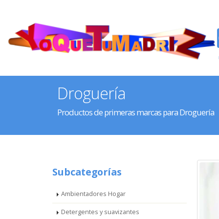
Droguería
Productos de primeras marcas para Droguería
Subcategorías
Ambientadores Hogar
Detergentes y suavizantes