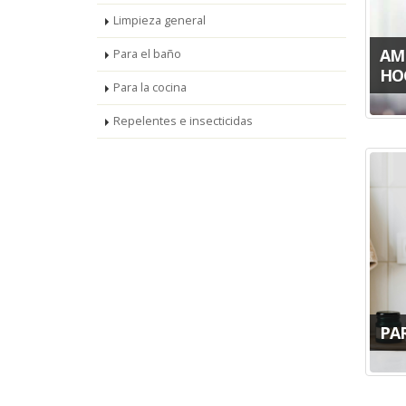
Limpieza general
AM
Para el baño
HO
Para la cocina
Repelentes e insecticidas
PA