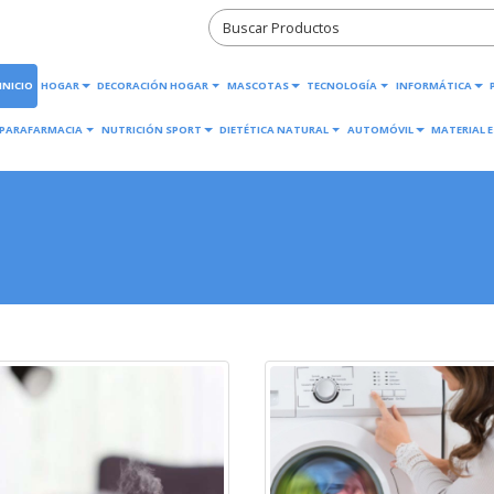
INICIO
HOGAR
DECORACIÓN HOGAR
MASCOTAS
TECNOLOGÍA
INFORMÁTICA
PARAFARMACIA
NUTRICIÓN SPORT
DIETÉTICA NATURAL
AUTOMÓVIL
MATERIAL E