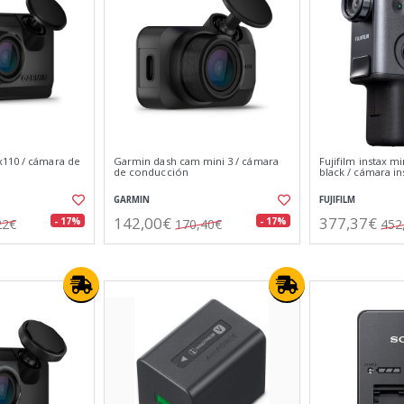
110 / cámara de
Garmin dash cam mini 3 / cámara
Fujifilm instax m
de conducción
black / cámara i
GARMIN
FUJIFILM
142,00€
377,37€
- 17%
- 17%
22€
170,40€
452