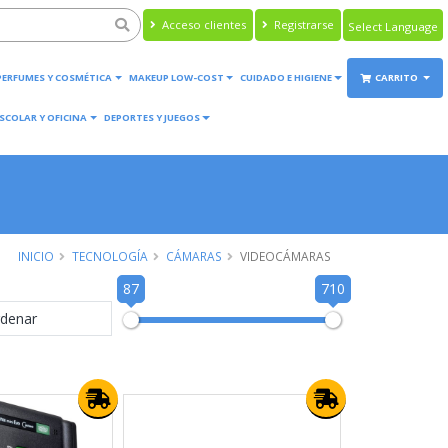
Acceso clientes
Registrarse
Powered by
Translate
PERFUMES Y COSMÉTICA
MAKEUP LOW-COST
CUIDADO E HIGIENE
CARRITO
SCOLAR Y OFICINA
DEPORTES Y JUEGOS
INICIO
TECNOLOGÍA
CÁMARAS
VIDEOCÁMARAS
87
710
denar