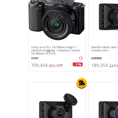
Sony zv-e10 + 16-50mm negro /
Garmin dash cam x
cámara vlogging + objetivo zoom
conducción
16-50mm f3.5-5.6
SONY
GARMIN
709,43€
189,35€
- 17%
851,32€
227,