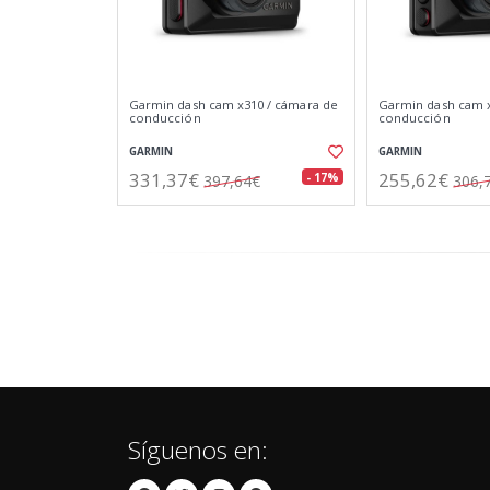
Garmin dash cam x310 / cámara de
Garmin dash cam x
conducción
conducción
GARMIN
GARMIN
331,37€
255,62€
- 17%
397,64€
306,
Síguenos en: