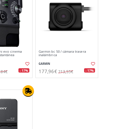
ini evo cinema
Garmin bc 50 / cámara trasera
nstantánea
inalámbrica
GARMIN
177,96€
- 17%
- 17%
,84€
213,55€