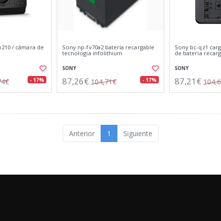
210 / cámara de
Sony np-fv70a2 batería recargable
Sony bc-qz1 carg
tecnologia infolithium
de batería recar
SONY
SONY
87,26€
87,21€
- 17%
- 17%
74€
104,71€
104,
Anterior
1
Siguiente