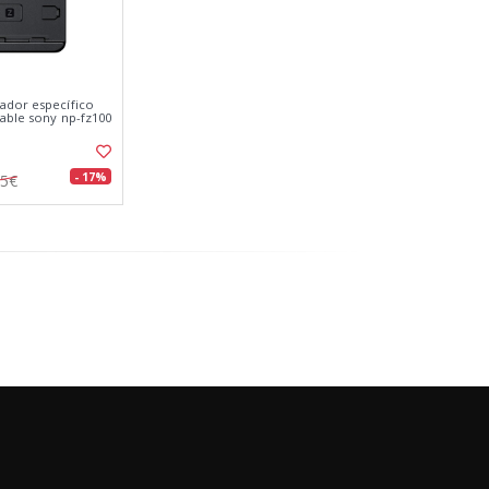
ador específico
gable sony np-fz100
- 17%
65€