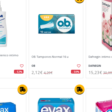
ienico intimo
OB Tampones Normal 16 u
Dafnegin intimo 
OB
DAFNEGIN
2,12€
15,23€
- 52%
- 50%
4,20€
30,0