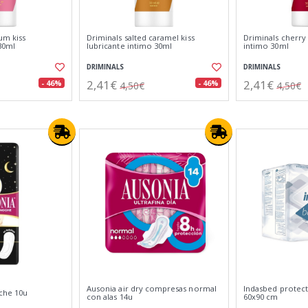
um kiss
Driminals salted caramel kiss
Driminals cherry 
30ml
lubricante intimo 30ml
intimo 30ml
DRIMINALS
DRIMINALS
2,41€
2,41€
- 46%
- 46%
4,50€
4,50€
Ausonia air dry compresas normal
Indasbed protec
oche 10u
con alas 14u
60x90 cm