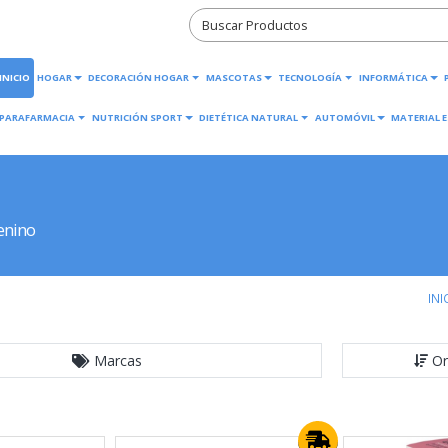
INICIO
HOGAR
DECORACIÓN HOGAR
MASCOTAS
TECNOLOGÍA
INFORMÁTICA
PARAFARMACIA
NUTRICIÓN SPORT
DIETÉTICA NATURAL
AUTOMÓVIL
MATERIAL E
enino
INI
Marcas
Or