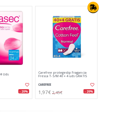
Carefree protegeslip Fragancia
24 Uds
Fresca T-S/M 40 + 4 uds GRATIS
CAREFREE
1,97€
- 20%
- 20%
2,45€