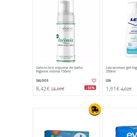
Saloos bio espuma de baño
Lea woman gel hig
higiene intima 150ml
250ml
SALOOS
LEA
8,42€
1,91€
- 53%
18,00€
4,02€