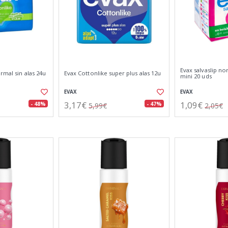
Evax salvaslip no
rmal sin alas 24u
Evax Cottonlike super plus alas 12u
mini 20 uds
EVAX
EVAX
3,17€
1,09€
- 48%
- 47%
5,99€
2,05€