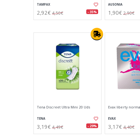
TAMPAX
AUSONIA
2,92€
1,90€
- 35%
4,50€
2,90€
Tena Discreet Ultra Mini 20 Uds
Evax liberty normal
TENA
EVAX
3,19€
3,17€
- 29%
4,49€
4,40€