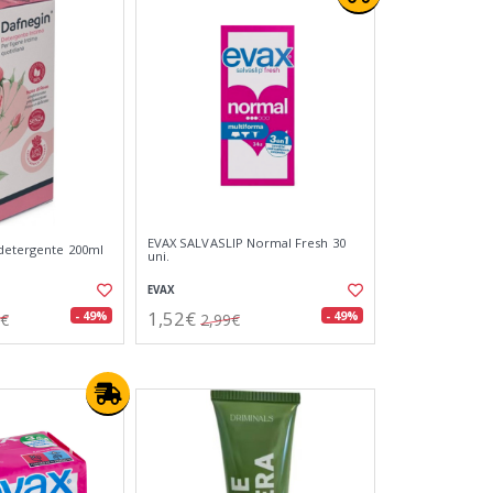
EVAX SALVASLIP Normal Fresh 30
detergente 200ml
uni.
EVAX
1,52€
- 49%
- 49%
0€
2,99€