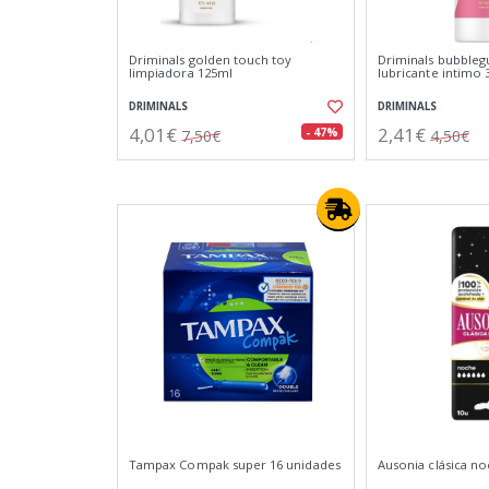
Driminals golden touch toy
Driminals bubbleg
limpiadora 125ml
lubricante intimo 
DRIMINALS
DRIMINALS
4,01€
2,41€
- 47%
7,50€
4,50€
Tampax Compak super 16 unidades
Ausonia clásica n