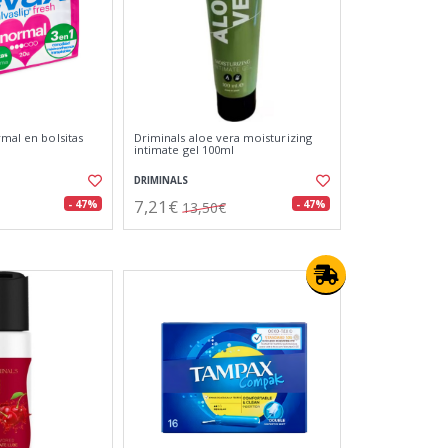
rmal en bolsitas
Driminals aloe vera moisturizing
intimate gel 100ml
DRIMINALS
7,21€
- 47%
- 47%
13,50€