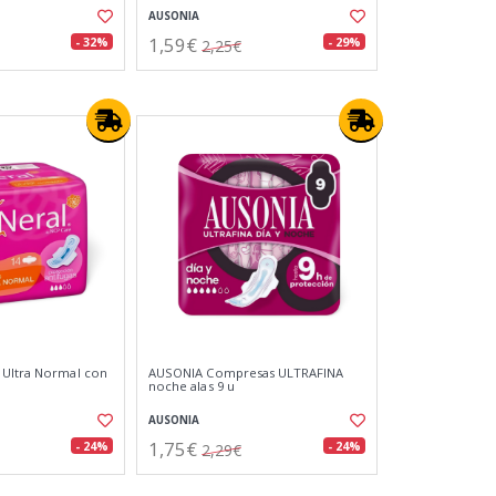
AUSONIA
1,59€
- 32%
- 29%
2,25€
 Ultra Normal con
AUSONIA Compresas ULTRAFINA
noche alas 9 u
AUSONIA
1,75€
- 24%
- 24%
2,29€