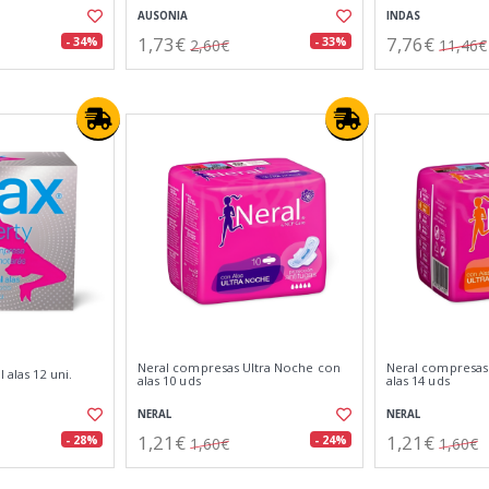
AUSONIA
INDAS
1,73€
7,76€
- 34%
- 33%
2,60€
11,46€
Neral compresas Ultra Noche con
Neral compresas
 alas 12 uni.
alas 10 uds
alas 14 uds
NERAL
NERAL
1,21€
1,21€
- 28%
- 24%
1,60€
1,60€