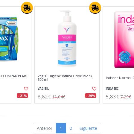
X COMPAK PEARL
Vagisil Higiene Intima Odor Block
Indasec Normal 
500 ml
VAGISIL
INDASEC
8,82€
5,83€
- 21%
- 20%
11,04€
7,29€
Anterior
1
2
Siguiente