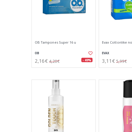
OB Tampones Super 16 u
Evax Cottonlike no
OB
EVAX
2,16€
3,11€
- 49%
4,20€
5,99€