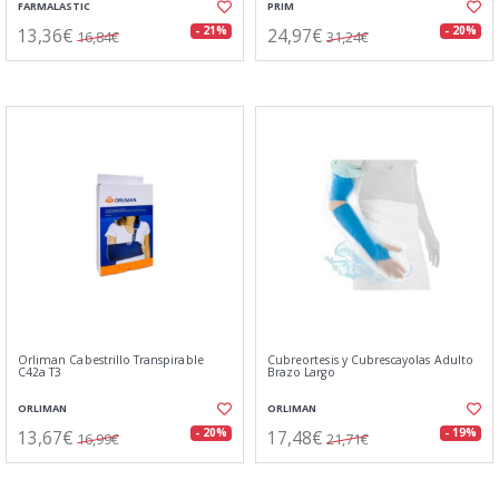
FARMALASTIC
PRIM
13,36€
24,97€
- 21%
- 20%
16,84€
31,24€
Orliman Cabestrillo Transpirable
Cubreortesis y Cubrescayolas Adulto
C42a T3
Brazo Largo
ORLIMAN
ORLIMAN
13,67€
17,48€
- 20%
- 19%
16,99€
21,71€