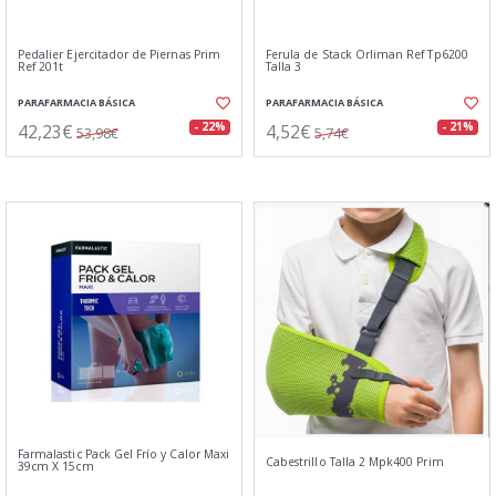
Pedalier Ejercitador de Piernas Prim
Ferula de Stack Orliman Ref Tp6200
Ref 201t
Talla 3
PARAFARMACIA BÁSICA
PARAFARMACIA BÁSICA
42,23€
4,52€
- 22%
- 21%
53,98€
5,74€
Farmalastic Pack Gel Frío y Calor Maxi
Cabestrillo Talla 2 Mpk400 Prim
39cm X 15cm