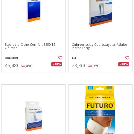
Espaldera Ocho Comfort E250 T2
Cubreortesis y Cubrescayolas Adulto
Orliman
Pierna Larga
ORLIMAN
ESI
46,48€
23,36€
- 18%
- 18%
56,45€
28,37€