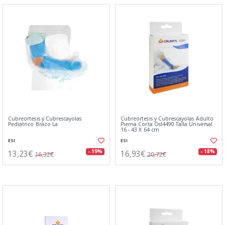
Cubreortesis y Cubrescayolas
Cubreortesis y Cubrescayolas Adulto
Pediatrico Brazo La
Pierna Corta Osl4490 Talla Universal
16 - 43 X 64 cm
ESI
ESI
13,23€
16,93€
- 19%
- 18%
16,32€
20,72€