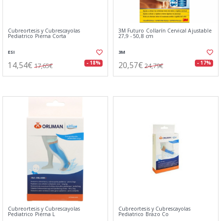
Cubreortesis y Cubrescayolas
3M Futuro Collarín Cervical Ajustable
Pediatrico Pierna Corta
27,9 - 50,8 cm
ESI
3M
14,54€
20,57€
- 18%
- 17%
17,65€
24,79€
Cubreortesis y Cubrescayolas
Cubreortesis y Cubrescayolas
Pediatrico Pierna L
Pediatrico Brazo Co