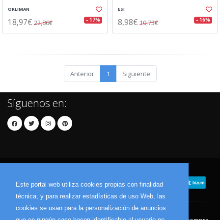
ORLIMAN
ESI
18,97€
8,98€
- 17%
- 16%
22,86€
10,73€
Anterior
1
Siguiente
Síguenos en:
Este portal web utiliza cookies propias con finalidad
técnica, y para realizar estadísticas de uso Web, las
cookies se usan para la personalización de anuncios
que en ningún caso hacen identificable al usuario no