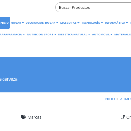
INICIO
HOGAR
DECORACIÓN HOGAR
MASCOTAS
TECNOLOGÍA
INFORMÁTICA
PARAFARMACIA
NUTRICIÓN SPORT
DIETÉTICA NATURAL
AUTOMÓVIL
MATERIAL E
e cerveza
INICIO
ALIME
Marcas
Or