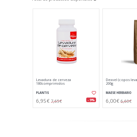
Levadura de cerveza
Dexvel (copos lev
180comprimidos
200g
PLANTIS
MAESE HERBARIO
6,95€
6,00€
- 9%
7,65€
6,60€