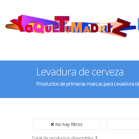
Levadura de cerveza
Productos de primeras marcas para Levadura d
No hay filtros
Total de productos disponibles
2