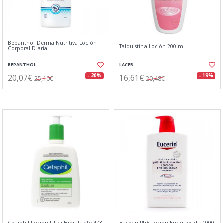
Bepanthol Derma Nutritiva Loción
Talquistina Loción 200 ml
Corporal Diaria
BEPANTHOL
LACER
20,07€
16,61€
- 20%
- 19%
25,10€
20,48€
Cetaphil Loción Ultra Hidratante 473
Eucerin Ph5 Loción Enriquecida 1000