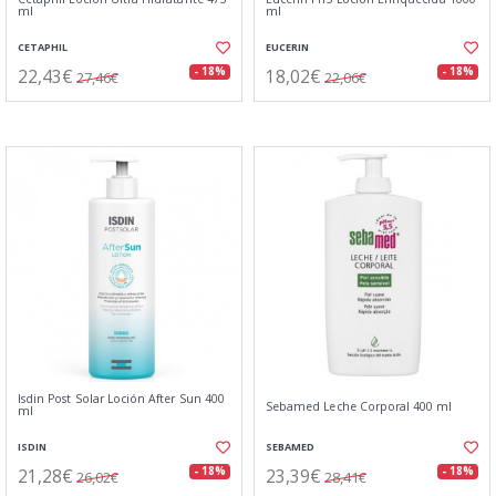
ml
ml
CETAPHIL
EUCERIN
22,43€
18,02€
- 18%
- 18%
27,46€
22,06€
Isdin Post Solar Loción After Sun 400
Sebamed Leche Corporal 400 ml
ml
ISDIN
SEBAMED
21,28€
23,39€
- 18%
- 18%
26,02€
28,41€