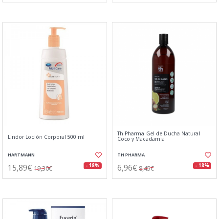
Th Pharma Gel de Ducha Natural
Lindor Loción Corporal 500 ml
Coco y Macadamia
HARTMANN
TH PHARMA
15,89€
6,96€
- 18%
- 18%
19,30€
8,45€