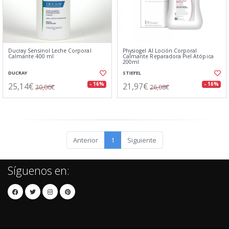
Ducray Sensinol Leche Corporal
Physiogel AI Loción Corporal
Calmante 400 ml
Calmante Reparadora Piel Atópica
200ml
DUCRAY
STIEFEL
25,14€
21,97€
- 16%
- 16%
30,06€
26,08€
Anterior
1
Siguiente
Síguenos en: