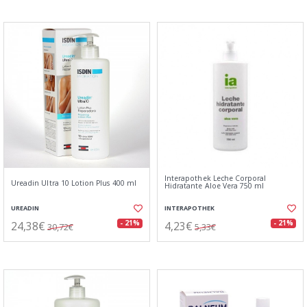
Interapothek Leche Corporal
Ureadin Ultra 10 Lotion Plus 400 ml
Hidratante Aloe Vera 750 ml
UREADIN
INTERAPOTHEK
24,38€
4,23€
- 21%
- 21%
30,72€
5,33€