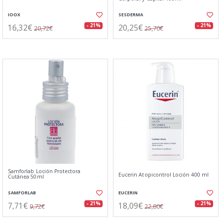
IOOX
SESDERMA
16,32€
20,25€
- 21%
- 21%
20,72€
25,70€
Samforlab Loción Protectora
Eucerin Atopicontrol Loción 400 ml
Cutánea 50ml
SAMFORLAB
EUCERIN
7,71€
18,09€
- 21%
- 21%
9,72€
22,80€