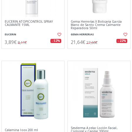
EUCERIN ATOPICONTROL SPRAY
Gema Herrerías X Boticaria García
CALMANTE 15ML
Mano de Santo Crema Calmante
Reparadora 50ml
EUCERIN
GEMA HERRERIAS
3,89€
21,64€
- 52%
- 22%
8,11€
27,66€
Sesderma Azelac Loción Facial,
Calamina Ioox 200 ml
Corporal y Capilar 100ml