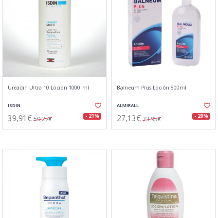
Ureadin Ultra 10 Loción 1000 ml
Balneum Plus Loción 500ml
ISDIN
ALMIRALL
39,91€
27,13€
- 21%
- 20%
50,27€
33,95€