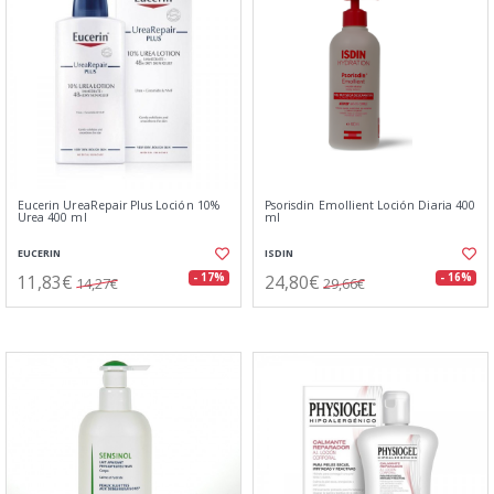
Eucerin UreaRepair Plus Loción 10%
Psorisdin Emollient Loción Diaria 400
Urea 400 ml
ml
EUCERIN
ISDIN
11,83€
24,80€
- 17%
- 16%
14,27€
29,66€