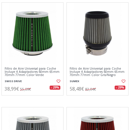
Filtro de Aire Universal para Coche
Filtro de Aire Universal para Coche
Incluye 4 Adaptadores 60mm 65mm
Incluye 4 Adaptadores 60mm 65mm
70mm 77mm Color Verde
70mm 77mm Color Gris/Negro
SWISS DRIVE
SUMEX
38,99€
58,48€
- 29%
- 29%
55,09€
82,04€