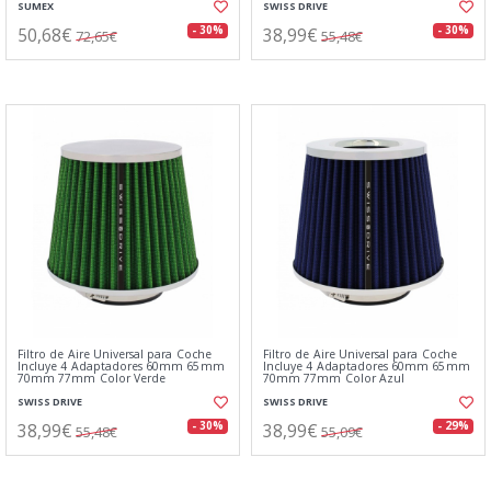
SUMEX
SWISS DRIVE
50,68€
38,99€
- 30%
- 30%
72,65€
55,48€
Filtro de Aire Universal para Coche
Filtro de Aire Universal para Coche
Incluye 4 Adaptadores 60mm 65mm
Incluye 4 Adaptadores 60mm 65mm
70mm 77mm Color Verde
70mm 77mm Color Azul
SWISS DRIVE
SWISS DRIVE
38,99€
38,99€
- 30%
- 29%
55,48€
55,09€