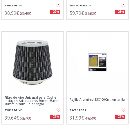
SWISS DRIVE
EVO FORMANCE
38,99€
59,79€
- 27%
- 26%
53,49€
81,22€
Filtro de Aire Universal para Coche
Rejilla Aluminio 33X100Cm. Amarilla
Incluye 4 Adaptadores 60mm 65mm
70mm 77mm Color Negro
SWISS DRIVE
RACE SPORT
39,64€
31,99€
- 25%
- 23%
52,76€
41,59€