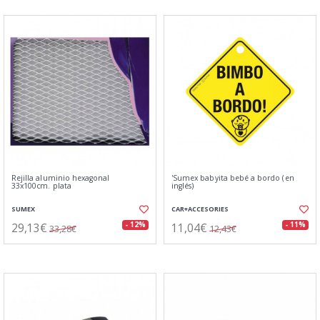
Rejilla aluminio hexagonal
'Sumex babyita bebé a bordo (en
33x100cm. plata
inglés)
SUMEX
CAR+ACCESORIES
29,13€
11,04€
- 12%
- 11%
33,28€
12,43€