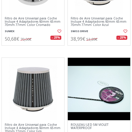
Filtro de Aire Universal para Coche
Filtro de Aire Universal para Coche
Incluye 4 Adaptadores 60mm 65mm
Incluye 4 Adaptadores 60mm 65mm
70mm 77mm Color Cromado
70mm 77mm Color Azul
SUMEX
SWISS DRIVE
50,68€
38,99€
- 28%
- 28%
70,06€
53,89€
Filtro de Aire Universal para Coche
ROULEAU LED 5M VIOLET
Incluye 4 Adaptadores 60mm 65mm
WATERPROOF
70mm 77mm Color Gris