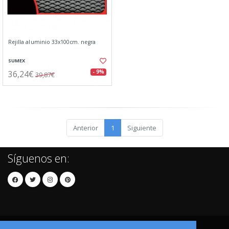
Rejilla aluminio 33x100cm. negra
SUMEX
36,24€
- 9%
39,87€
Anterior
1
Siguiente
Síguenos en: