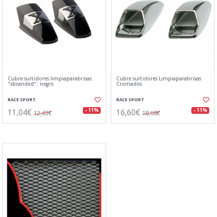
Cubre surtidores limpiaparabrisas.
Cubre surtidores Limpiaparabrisas
"xbranded". negro
Cromados
RACE SPORT
RACE SPORT
11,04€
16,60€
- 11%
- 11%
12,43€
18,68€