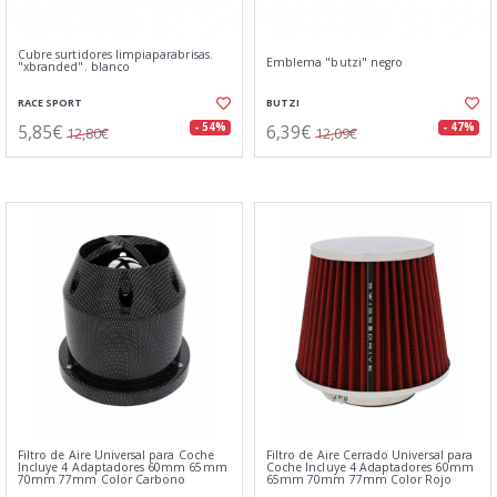
Cubre surtidores limpiaparabrisas.
Emblema "butzi" negro
"xbranded". blanco
RACE SPORT
BUTZI
5,85€
6,39€
- 54%
- 47%
12,80€
12,09€
Filtro de Aire Universal para Coche
Filtro de Aire Cerrado Universal para
Incluye 4 Adaptadores 60mm 65mm
Coche Incluye 4 Adaptadores 60mm
70mm 77mm Color Carbono
65mm 70mm 77mm Color Rojo