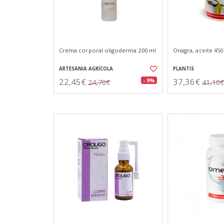
Crema corporal oligoderma 200 ml
Onagra, aceite 450
ARTESANIA AGRÍCOLA
PLANTIS
22,45€
37,36€
- 9%
24,70€
41,10€