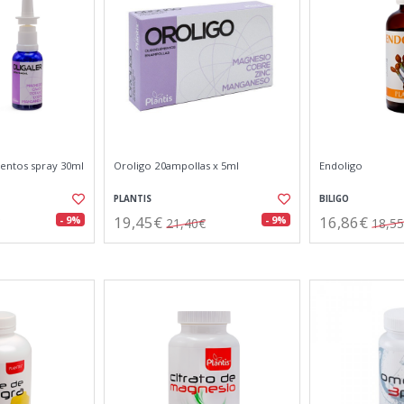
mentos spray 30ml
Oroligo 20ampollas x 5ml
Endoligo
PLANTIS
BILIGO
19,45€
16,86€
- 9%
- 9%
21,40€
18,5