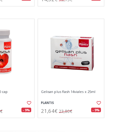
0 cap
Gelisan plus flash 14viales x 25ml
PLANTIS
21,64€
- 9%
- 9%
5€
23,80€