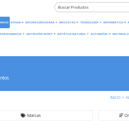
INICIO
HOGAR
DECORACIÓN HOGAR
MASCOTAS
TECNOLOGÍA
INFORMÁTICA
PARAFARMACIA
NUTRICIÓN SPORT
DIETÉTICA NATURAL
AUTOMÓVIL
MATERIAL E
ntos
INICIO
A
Marcas
Or