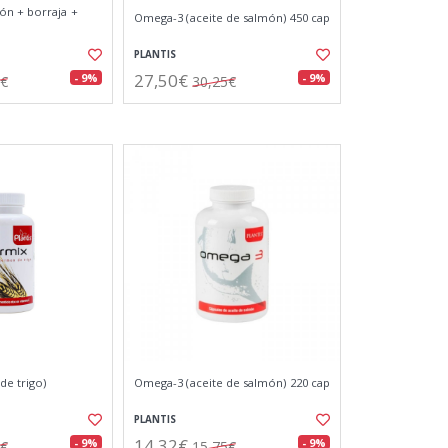
ón + borraja +
Omega-3 (aceite de salmón) 450 cap
PLANTIS
27,50€
- 9%
- 9%
5€
30,25€
e trigo)
Omega-3 (aceite de salmón) 220 cap
PLANTIS
14,32€
- 9%
- 9%
0€
15,75€