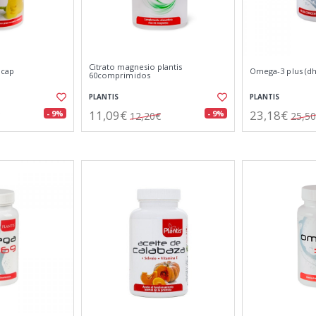
Citrato magnesio plantis
 cap
Omega-3 plus (dh
60comprimidos
PLANTIS
PLANTIS
11,09€
23,18€
- 9%
- 9%
12,20€
25,5