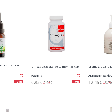
aceite esencial
Omega-3 (aceite de salmón) 55 cap
Crema global ol
PLANTIS
ARTESANIA AGRÍC
6,95€
12,45€
- 24%
- 9%
7,65€
13,7