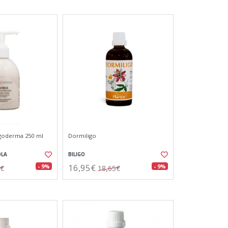
igoderma 250 ml
Dormiligo
OLA
BILIGO
16,95€
- 9%
- 9%
0€
18,65€