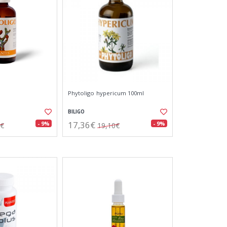
Phytoligo hypericum 100ml
BILIGO
17,36€
- 9%
- 9%
5€
19,10€