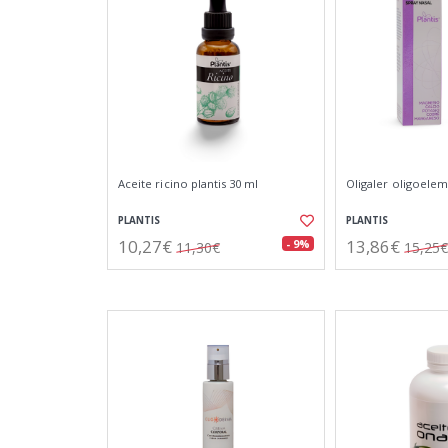
Aceite ricino plantis 30 ml
Oligaler oligoele
PLANTIS
PLANTIS
10,27€
13,86€
- 9%
11,30€
15,25€