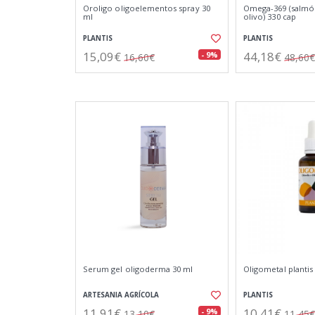
Oroligo oligoelementos spray 30
Omega-369 (salmón
ml
olivo) 330 cap
PLANTIS
PLANTIS
15,09€
44,18€
- 9%
16,60€
48,60€
Serum gel oligoderma 30 ml
Oligometal plantis
ARTESANIA AGRÍCOLA
PLANTIS
11,91€
10,41€
- 9%
13,10€
11,45€