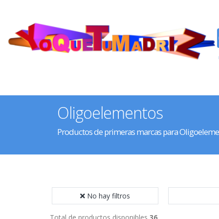
Oligoelementos
Productos de primeras marcas para Oligoeleme
No hay filtros
Total de productos disponibles
36