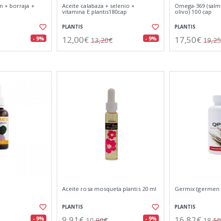
 + borraja +
Aceite calabaza + selenio +
Omega-369 (salm
vitamina E plantis180cap
olivo) 100 cap
PLANTIS
PLANTIS
12,00€
17,50€
- 9%
- 9%
13,20€
19,2
Aceite rosa mosqueta plantis 20 ml
Germix (germen d
PLANTIS
PLANTIS
9,91€
16,82€
- 9%
- 9%
10,90€
18,5