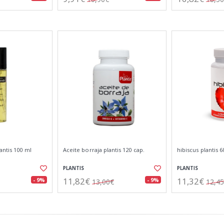
antis 100 ml
Aceite borraja plantis 120 cap.
hibiscus plantis 6
PLANTIS
PLANTIS
11,82€
11,32€
- 9%
- 9%
13,00€
12,4