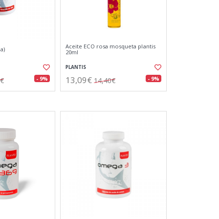
Aceite ECO rosa mosqueta plantis
a)
20ml
PLANTIS
13,09€
- 9%
- 9%
0€
14,40€