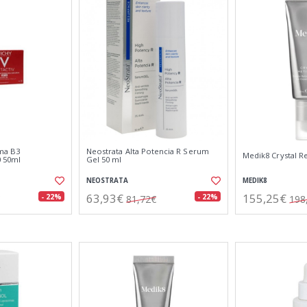
ema B3
Neostrata Alta Potencia R Serum
Medik8 Crystal Re
0 50ml
Gel 50 ml
NEOSTRATA
MEDIK8
63,93€
155,25€
- 22%
- 22%
81,72€
198