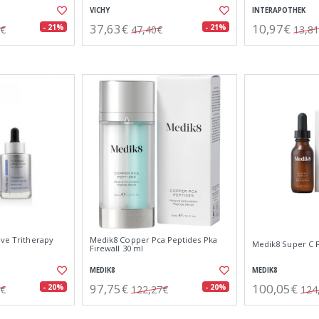
VICHY
INTERAPOTHEK
37,63€
10,97€
- 21%
- 21%
0€
47,40€
13,8
ive Tritherapy
Medik8 Copper Pca Peptides Pka
Medik8 Super C F
Firewall 30 ml
MEDIK8
MEDIK8
97,75€
100,05€
- 20%
- 20%
3€
122,27€
124