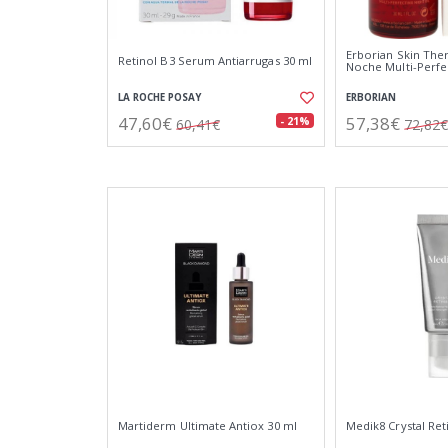
Erborian Skin The
Retinol B3 Serum Antiarrugas 30 ml
Noche Multi-Perfe
LA ROCHE POSAY
ERBORIAN
47,60€
57,38€
- 21%
60,41€
72,82€
Martiderm Ultimate Antiox 30 ml
Medik8 Crystal Reti