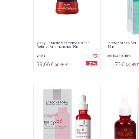
Vichy Liftactiv B3 Crema Noche
Interapothek Seru
Retinol Antimanchas 50m
30 ml
VICHY
INTERAPOTHEK
39,66€
11,73€
- 21%
50,35€
14,89€