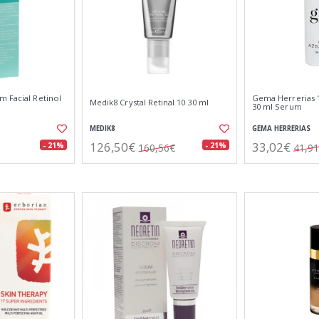
m Facial Retinol
Gema Herrerias 
Medik8 Crystal Retinal 10 30 ml
30 ml Serum
MEDIK8
GEMA HERRERIAS
126,50€
33,02€
- 21%
- 21%
160,56€
41,9