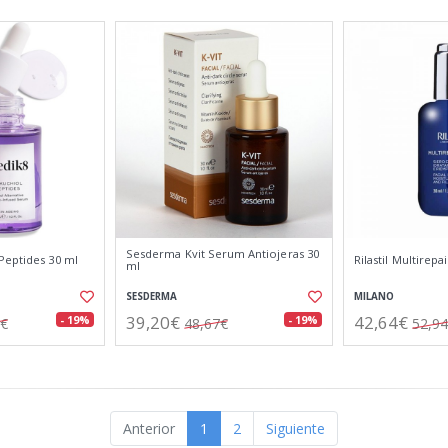
Sesderma Kvit Serum Antiojeras 30
Peptides 30 ml
Rilastil Multirep
ml
SESDERMA
MILANO
39,20€
42,64€
- 19%
- 19%
4€
48,67€
52,9
Anterior
1
2
Siguiente