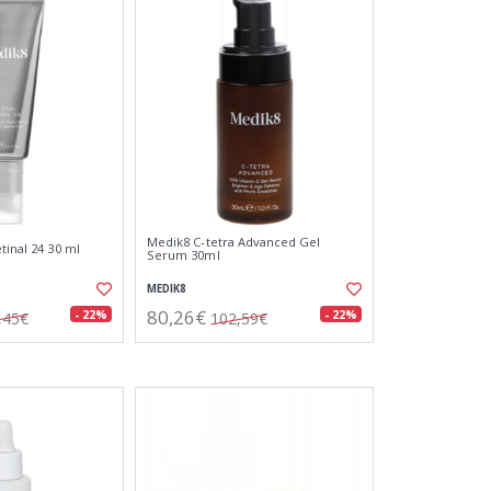
Medik8 C-tetra Advanced Gel
tinal 24 30 ml
Serum 30ml
MEDIK8
80,26€
- 22%
- 22%
,45€
102,59€