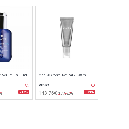
air Serum Ha 30 ml
Medik8 Crystal Retinal 20 30 ml
MEDIK8
143,76€
- 19%
- 19%
4€
177,20€