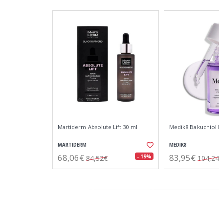
Martiderm Absolute Lift 30 ml
Medik8 Bakuchiol 
MARTIDERM
MEDIK8
68,06€
83,95€
- 19%
84,52€
104,2