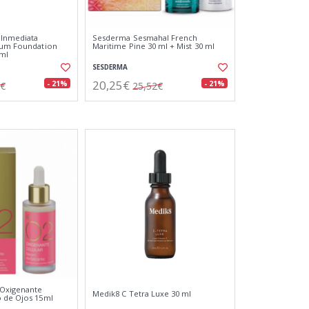
 Inmediata
Sesderma Sesmahal French
erum Foundation
Maritime Pine 30 ml + Mist 30 ml
ml
SESDERMA
20,25€
- 21%
- 21%
7€
25,52€
 Oxigenante
Medik8 C Tetra Luxe 30 ml
o de Ojos 15ml