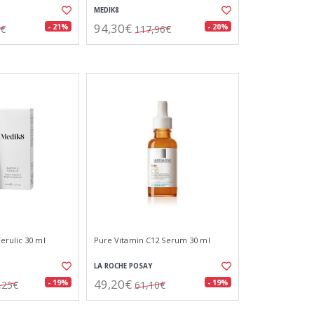
MEDIK8
94,30€
- 21%
- 20%
1€
117,96€
erulic 30 ml
Pure Vitamin C12 Serum 30 ml
LA ROCHE POSAY
49,20€
- 19%
- 19%
,25€
61,10€