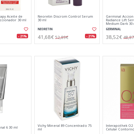
rapy Aceite de
Neoretin Discrom Control Serum
Germinal Accion
ccionador 30 ml
30 ml
Radiance Lift S
Medium Dark 30 
NEORETIN
GERMINAL
41,68€
38,52€
- 21%
- 21%
52,89€
48,8
Vichy Mineral 89 Concentrado 75
Interapothek O2
nal 6 30 ml
ml
Celular Contorn