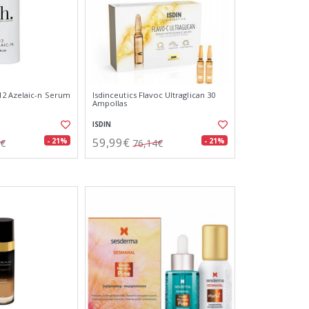
12 Azelaic-n Serum
Isdinceutics Flavoc Ultraglican 30
Ampollas
ISDIN
59,99€
- 21%
- 21%
1€
76,14€