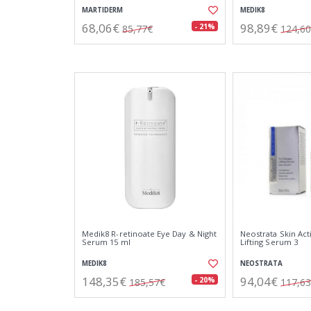
MARTIDERM
MEDIK8
68,06€
98,89€
- 21%
85,77€
124,6
Medik8 R-retinoate Eye Day & Night
Neostrata Skin Act
Serum 15 ml
Lifting Serum 3
MEDIK8
NEOSTRATA
148,35€
94,04€
- 20%
185,57€
117,6