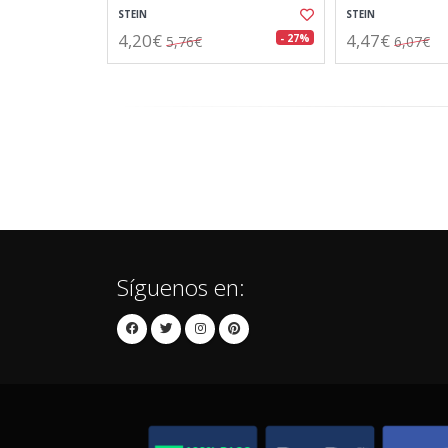
STEIN
STEIN
4,20€
4,47€
- 27%
5,76€
6,07€
Síguenos en: