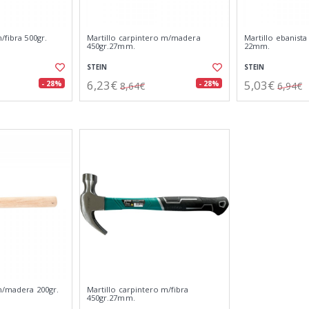
/fibra 500gr.
Martillo carpintero m/madera
Martillo ebanist
450gr.27mm.
22mm.
STEIN
STEIN
6,23€
5,03€
- 28%
- 28%
8,64€
6,94€
m/madera 200gr.
Martillo carpintero m/fibra
450gr.27mm.