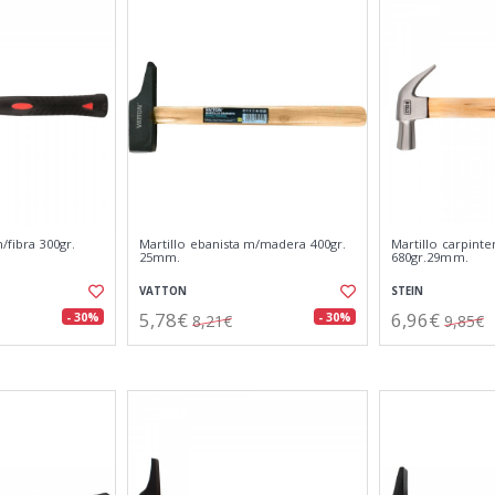
/fibra 300gr.
Martillo ebanista m/madera 400gr.
Martillo carpin
25mm.
680gr.29mm.
VATTON
STEIN
5,78€
6,96€
- 30%
- 30%
8,21€
9,85€