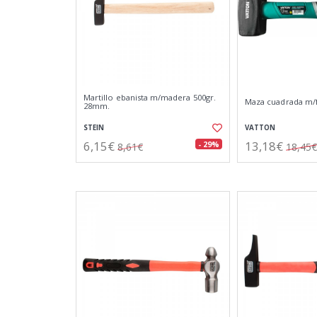
Martillo ebanista m/madera 500gr.
Maza cuadrada m/f
28mm.
STEIN
VATTON
6,15€
13,18€
- 29%
8,61€
18,45€