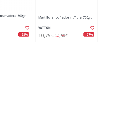
a m/madera 300gr.
Martillo encofrador m/fibra 700gr.
VATTON
10,79€
- 28%
- 27%
14,80€