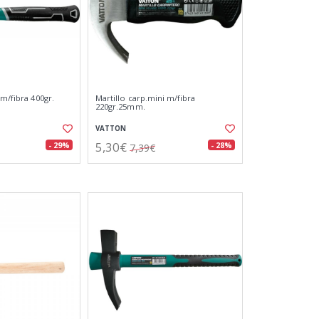
 m/fibra 400gr.
Martillo carp.mini m/fibra
220gr.25mm.
VATTON
5,30€
- 29%
- 28%
7,39€