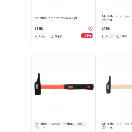
Martillo ebanista m
Martillo bola m/fibra 680gr.
28mm.
STEIN
STEIN
8,98€
6,57€
- 28%
12,51€
9,15€
Martillo ebanista m/fibra 100gr.
Martillo ebanista 
18mm.
20mm.