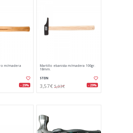
tero m/madera
Martillo ebanista m/madera 100gr.
18mm.
STEIN
3,57€
- 29%
- 29%
5,03€