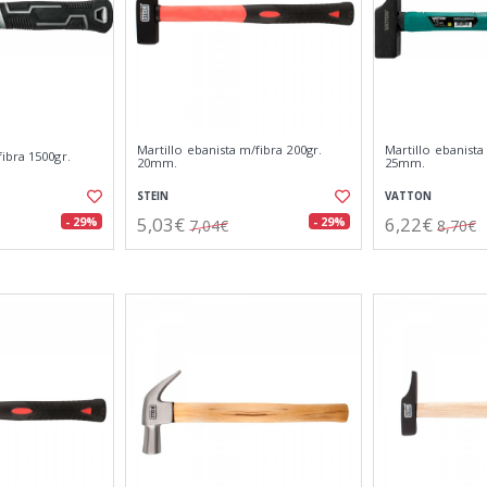
Martillo ebanista m/fibra 200gr.
Martillo ebanista
ibra 1500gr.
20mm.
25mm.
STEIN
VATTON
5,03€
6,22€
- 29%
- 29%
7,04€
8,70€