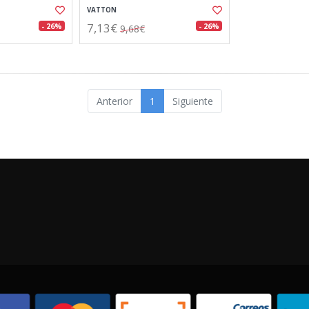
VATTON
7,13€
- 26%
- 26%
9,68€
Anterior
1
Siguiente