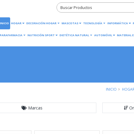
INICIO
HOGAR
DECORACIÓN HOGAR
MASCOTAS
TECNOLOGÍA
INFORMÁTICA
PARAFARMACIA
NUTRICIÓN SPORT
DIETÉTICA NATURAL
AUTOMÓVIL
MATERIAL E
INICIO
HOGA
Marcas
Or