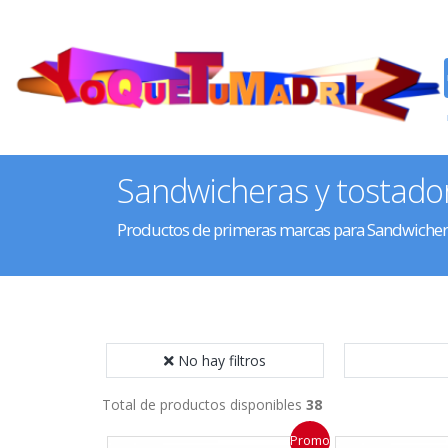
Sandwicheras y tostado
Productos de primeras marcas para Sandwichera
No hay filtros
Total de productos disponibles
38
Promo