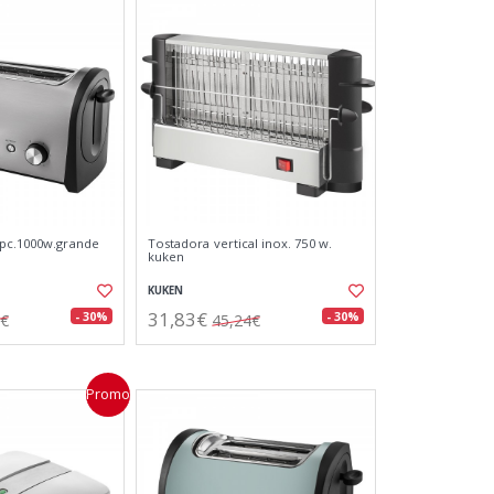
2pc.1000w.grande
Tostadora vertical inox. 750 w.
kuken
KUKEN
31,83€
- 30%
- 30%
0€
45,24€
Promo