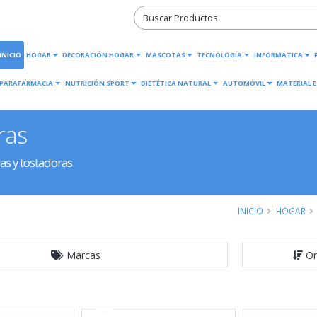
INICIO
HOGAR
DECORACIÓN HOGAR
MASCOTAS
TECNOLOGÍA
INFORMÁTICA
PARAFARMACIA
NUTRICIÓN SPORT
DIETÉTICA NATURAL
AUTOMÓVIL
MATERIAL E
ras
s y tostadoras
INICIO
HOGAR
Marcas
Or