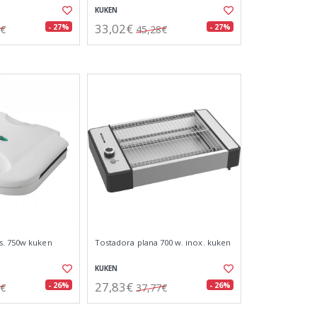
KUKEN
33,02€
- 27%
- 27%
7€
45,28€
s. 750w kuken
Tostadora plana 700 w. inox. kuken
KUKEN
27,83€
- 26%
- 26%
8€
37,77€