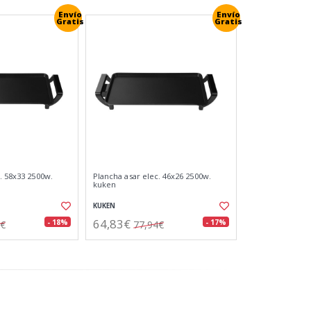
Envío
Envío
Gratis
Gratis
. 58x33 2500w.
Plancha asar elec. 46x26 2500w.
kuken
KUKEN
64,83€
- 18%
- 17%
7€
77,94€