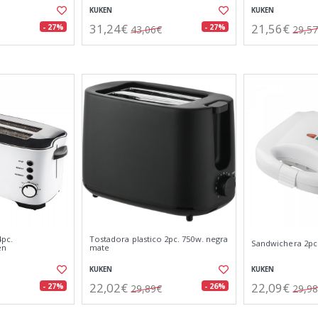
KUKEN
KUKEN
31,24€
21,56€
- 27%
- 27%
43,06€
29,5
4pc.
Tostadora plastico 2pc. 750w. negra
Sandwichera 2pc
en
mate
KUKEN
KUKEN
22,02€
22,09€
- 27%
- 26%
29,89€
29,9