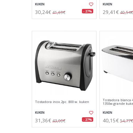
KUKEN
KUKEN
30,24€
29,41€
- 27%
41,69€
40,54€
Tostadora blanca 
Tostadora inox.2pc. 800 w. kuken
1350w.grande kuk
KUKEN
KUKEN
31,36€
40,15€
- 27%
43,00€
54,77€