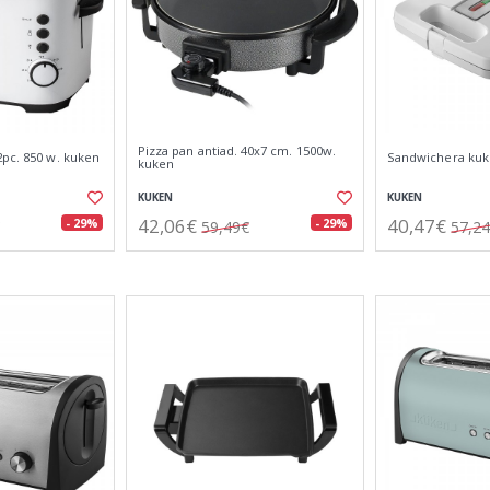
Pizza pan antiad. 40x7 cm. 1500w.
2pc. 850 w. kuken
Sandwichera kuke
kuken
KUKEN
KUKEN
42,06€
40,47€
- 29%
- 29%
59,49€
57,2