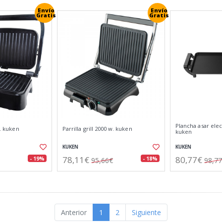
Envío
Envío
Gratis
Gratis
Plancha asar elec
w. kuken
Parrilla grill 2000 w. kuken
kuken
KUKEN
KUKEN
78,11€
80,77€
- 19%
- 18%
95,66€
98,7
Anterior
1
2
Siguiente