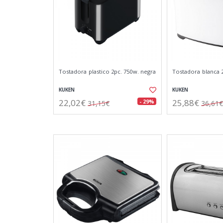
Tostadora plastico 2pc. 750w. negra
Tostadora blanca 
KUKEN
KUKEN
22,02€
25,88€
- 29%
31,15€
36,61€