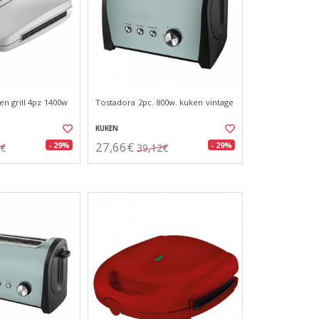
n grill 4pz 1400w
Tostadora 2pc. 800w. kuken vintage
KUKEN
27,66€
- 29%
- 29%
4€
39,12€