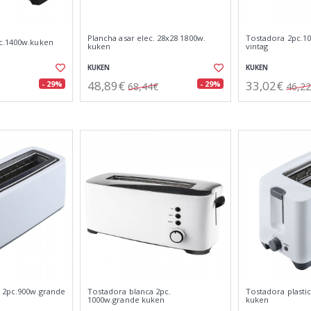
Plancha asar elec. 28x28 1800w.
Tostadora 2pc.1
c.1400w.kuken
kuken
vintag
KUKEN
KUKEN
48,89€
33,02€
- 29%
- 29%
68,44€
46,2
o 2pc.900w.grande
Tostadora blanca 2pc.
Tostadora plasti
1000w.grande kuken
kuken