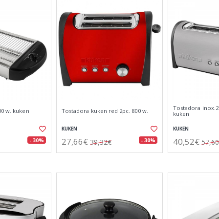
Tostadora inox.
00 w. kuken
Tostadora kuken red 2pc. 800 w.
kuken
KUKEN
KUKEN
27,66€
40,52€
- 30%
- 30%
39,32€
57,6