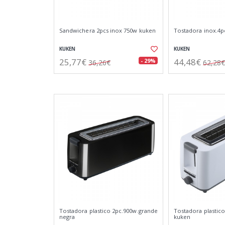
Sandwichera 2pcs inox 750w kuken
Tostadora inox.4p
KUKEN
KUKEN
25,77€
44,48€
- 29%
36,26€
62,28€
Tostadora plastico 2pc.900w.grande
Tostadora plastic
negra
kuken