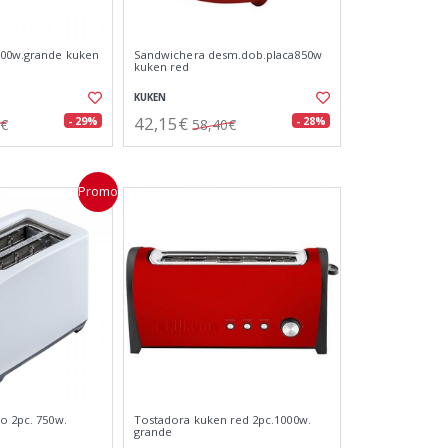
000w.grande kuken
Sandwichera desm.dob.placa850w
kuken red
KUKEN
42,15€
- 29%
- 28%
2€
58,40€
Promo
co 2pc. 750w.
Tostadora kuken red 2pc.1000w.
grande