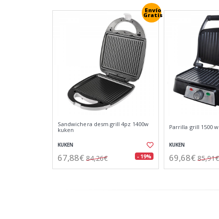
Envío
Gratis
Sandwichera desm.grill 4pz 1400w
Parrilla grill 1500 
kuken
KUKEN
KUKEN
67,88€
69,68€
- 19%
84,26€
85,91€