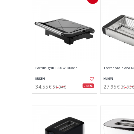
Parrilla grill 1000 w. kuken
Tostadora plana 6
KUKEN
KUKEN
34,55€
27,95€
- 33%
51,34€
39,93€