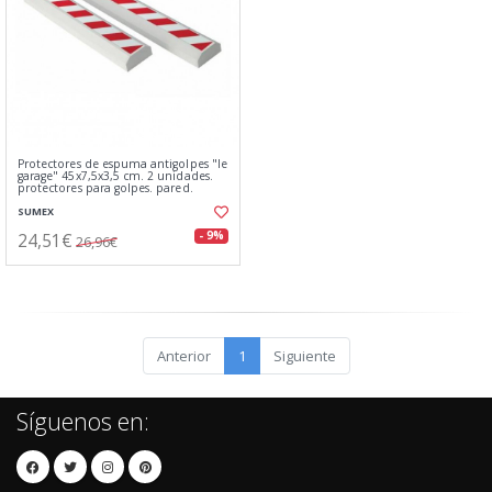
Protectores de espuma antigolpes "le
garage" 45x7,5x3,5 cm. 2 unidades.
protectores para golpes. pared.
SUMEX
24,51€
- 9%
26,96€
Anterior
1
Siguiente
Síguenos en: