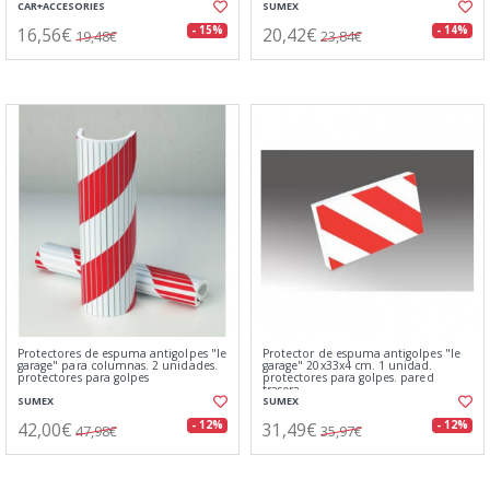
CAR+ACCESORIES
SUMEX
16,56€
20,42€
- 15%
- 14%
19,48€
23,84€
Protectores de espuma antigolpes "le
Protector de espuma antigolpes "le
garage" para columnas. 2 unidades.
garage" 20x33x4 cm. 1 unidad.
protectores para golpes
protectores para golpes. pared
trasera.
SUMEX
SUMEX
42,00€
31,49€
- 12%
- 12%
47,98€
35,97€