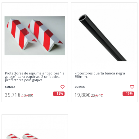
Protectores de espuma antigolpes "le
Protectores puerta banda negra
garage" para esquinas. 2 unidades.
650mm.
protectores para golpes.
SUMEX
SUMEX
35,71€
19,88€
- 12%
- 10%
40,49€
22,04€