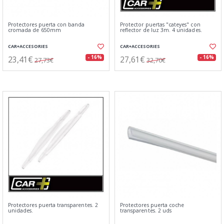
Protectores puerta con banda
Protector puertas "cateyes" con
cromada de 650mm
reflector de luz 3m. 4 unidades.
CAR+ACCESORIES
CAR+ACCESORIES
23,41€
27,61€
- 16%
- 16%
27,73€
32,70€
Protectores puerta transparentes. 2
Protectores puerta coche
unidades.
transparentes. 2 uds