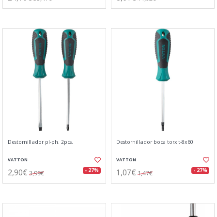
Destornillador pl-ph. 2pcs.
Destornillador boca torx t-8x60
VATTON
VATTON
2,90€
1,07€
- 27%
- 27%
3,99€
1,47€