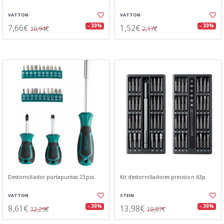
VATTON
VATTON
7,66€
1,52€
- 30%
- 30%
10,94€
2,17€
Destornillador portapuntas 23pcs.
Kit destornilladores precision 63p.
VATTON
STEIN
8,61€
13,98€
- 30%
- 30%
12,29€
19,87€