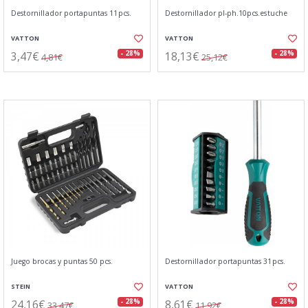
Destornillador portapuntas 11pcs.
Destornillador pl-ph.10pcs.estuche
VATTON
VATTON
3,47€
18,13€
- 28%
- 28%
4,81€
25,12€
Juego brocas y puntas 50 pcs.
Destornillador portapuntas 31pcs.
STEIN
VATTON
24,16€
8,61€
- 28%
- 28%
33,47€
11,92€