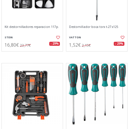
Kit destornilladores reparacion 117p.
Destornillador boca torx t-27x125
STEIN
VATTON
16,80€
1,52€
- 29%
- 29%
23,77€
2,15€