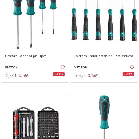
Destornillador pl-ph. 4pcs.
Destornillador precision 6pcs.estuche
VATTON
VATTON
4,34€
5,47€
- 30%
- 29%
6,16€
7,74€