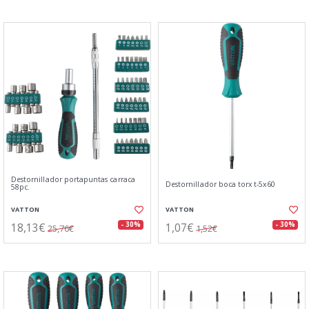
Destornillador portapuntas carraca
Destornillador boca torx t-5x60
58pc.
VATTON
VATTON
18,13€
1,07€
- 30%
- 30%
25,76€
1,52€