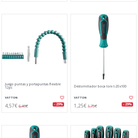
Juego puntas y portapuntas flexible
Destornillador boca torx t-20x100
12pc
VATTON
VATTON
4,57€
1,25€
- 29%
- 29%
6,40€
1,75€