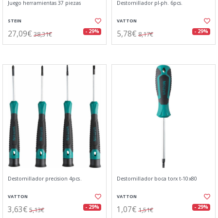
Juego herramientas 37 piezas
Destornillador pl-ph. 6pcs.
STEIN
VATTON
27,09€
5,78€
- 29%
- 29%
38,31€
8,17€
Destornillador precision 4pcs.
Destornillador boca torx t-10x80
VATTON
VATTON
3,63€
1,07€
- 29%
- 29%
5,13€
1,51€