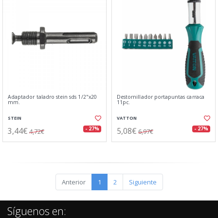
Adaptador taladro stein sds 1/2"x20
Destornillador portapuntas carraca
mm.
11pc.
STEIN
VATTON
3,44€
5,08€
- 27%
- 27%
4,72€
6,97€
Anterior
1
2
Siguiente
Síguenos en: