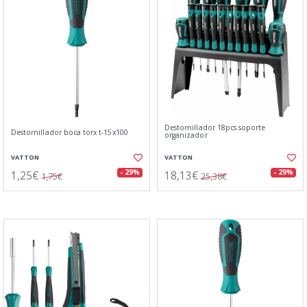
Destornillador 18pcs.soporte
Destornillador boca torx t-15x100
organizador
VATTON
VATTON
1,25€
18,13€
- 29%
- 29%
1,75€
25,38€