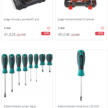
Juego brocas y puntas 81 pcs.
Juego herramientas 53 piezas
STEIN
STEIN
41,82€
49,04€
- 30%
- 30%
59,75€
70,06€
Destornillador pl-ph. 8pcs.
Destornillador boca torx t-25x125