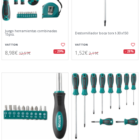
Juego herramientas combinadas
Destornillador boca torx t-30x150
15pcs.
VATTON
VATTON
8,98€
1,52€
- 29%
- 28%
12,57€
2,11€