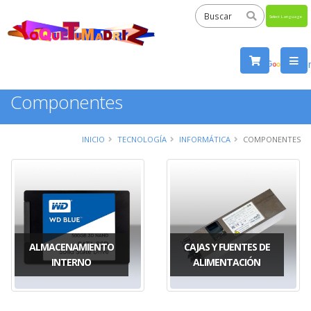
Powered
by
Tra
Componentes
INICIO
TECNOLOGÍA
INFORMÁTICA
COMPONENTES
ALMACENAMIENTO
CAJAS Y FUENTES DE
INTERNO
ALIMENTACIÓN