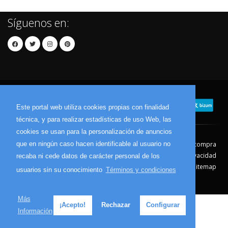
Síguenos en:
Este portal web utiliza cookies propias con finalidad
técnica, y para realizar estadísticas de uso Web, las
cookies se usan para la personalización de anuncios
que en ningún caso hacen identificable al usuario no
Contacto
Aviso Legal
Condiciones de compra
Política de envíos
Política de devolución
Política de Privacidad
recaba ni cede datos de carácter personal de los
Política de Cookies
Sitemap
usuarios sin su conocimiento
Términos y condiciones
© 2026 - Todos los derechos reservados.
Más
¡Acepto!
Rechazar
Configurar
Información