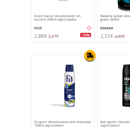
Dove classic desodorante sin
Babaria splash de
alcohol 200ml vaporizador
gratis 200ml
DOVE
BABARIA
2,88€
2,32€
- 52%
5,97€
4,80€
Fa sport desodorante anti-manchas
Axe apollo desod
150ml vaporizador
vaporizador