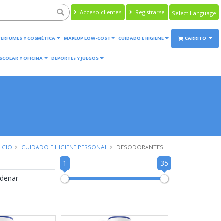
Acceso clientes
Registrarse
Powered by
Translate
PERFUMES Y COSMÉTICA
MAKEUP LOW-COST
CUIDADO E HIGIENE
CARRITO
SCOLAR Y OFICINA
DEPORTES Y JUEGOS
NICIO
CUIDADO E HIGIENE PERSONAL
DESODORANTES
1
35
denar