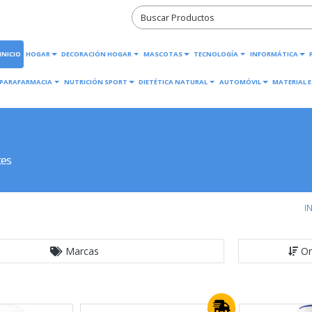
INICIO
HOGAR
DECORACIÓN HOGAR
MASCOTAS
TECNOLOGÍA
INFORMÁTICA
PARAFARMACIA
NUTRICIÓN SPORT
DIETÉTICA NATURAL
AUTOMÓVIL
MATERIAL E
tes
I
Marcas
Or