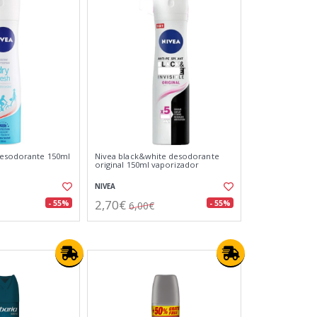
desodorante 150ml
Nivea black&white desodorante
original 150ml vaporizador
NIVEA
2,70€
- 55%
- 55%
6,00€