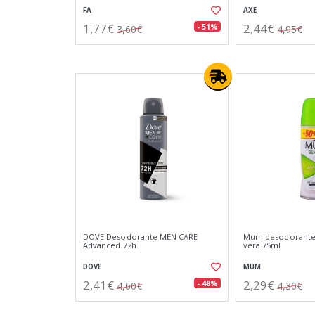
FA
AXE
1,77€
2,44€
- 51%
3,60€
4,95€
DOVE Desodorante MEN CARE
Mum desodorante 
Advanced 72h
vera 75ml
DOVE
MUM
2,41€
2,29€
- 48%
4,60€
4,30€