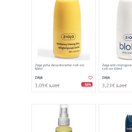
Ziaja piña desodorante roll-on
Ziaja anti-transpi
60ml
roll-on 60ml
ZIAJA
ZIAJA
3,09€
3,23€
- 66%
9,00€
9,00€