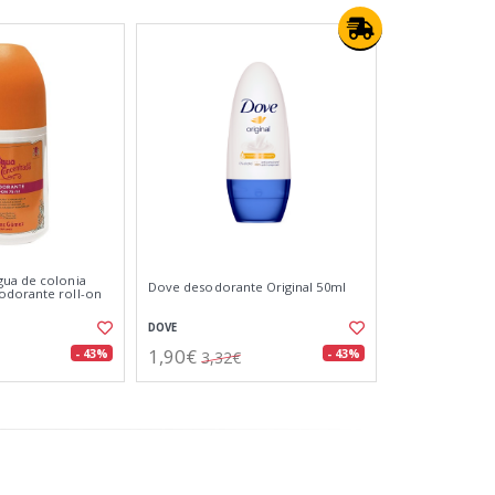
gua de colonia
Dove desodorante Original 50ml
odorante roll-on
DOVE
1,90€
- 43%
- 43%
3,32€