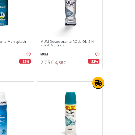
ante Men splash
MUM Desodorante ROLL-ON SIN
PERFUME GRIS
MUM
2,05€
- 53%
- 52%
4,30€