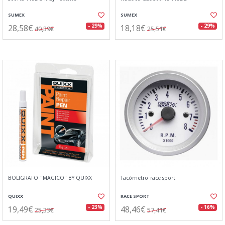
SUMEX
SUMEX
28,58€
18,18€
- 29%
- 29%
40,39€
25,51€
BOLIGRAFO "MAGICO" BY QUIXX
Tacómetro race sport
QUIXX
RACE SPORT
19,49€
48,46€
- 23%
- 16%
25,33€
57,41€