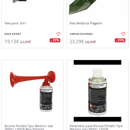
Pala pack 3in1
Pala Metálica Plegable
RACE SPORT
CAR+ACCESORIES
19,13€
23,39€
- 38%
- 35%
31,03€
36,04€
Bocina Portátil Tipo Náutico Gas
Recambio para Bocina Portátil Tipo
500Hz 110DB Muy Potente
Náutico Gas 500Hz 110DB