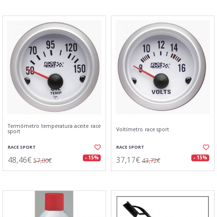
Termómetro temperatura aceite race
Voltímetro race sport
sport
RACE SPORT
RACE SPORT
48,46€
37,17€
- 15%
- 15%
57,00€
43,72€