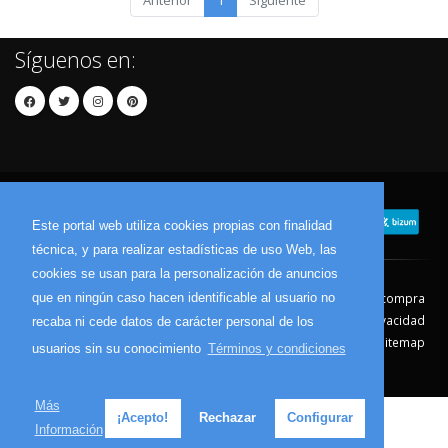
Anterior
1
Siguiente
Síguenos en:
Este portal web utiliza cookies propias con finalidad
técnica, y para realizar estadísticas de uso Web, las
cookies se usan para la personalización de anuncios
que en ningún caso hacen identificable al usuario no
Contacto
Aviso Legal
Condiciones de compra
Política de envíos
Política de devolución
Política de Privacidad
recaba ni cede datos de carácter personal de los
Política de Cookies
Sitemap
usuarios sin su conocimiento
Términos y condiciones
© 2026 - Todos los derechos reservados.
Más
¡Acepto!
Rechazar
Configurar
Información