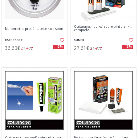
Quitarayas "quixx" sobre pintura. kit
Manómetro presión aceite race sport
completo
RACE SPORT
SUMEX
36,60€
27,61€
- 13%
- 13%
42,27€
31,77€
Quitarayas "xerapol" sobre plasticos.
Restaurador faros "quixx" + sellante