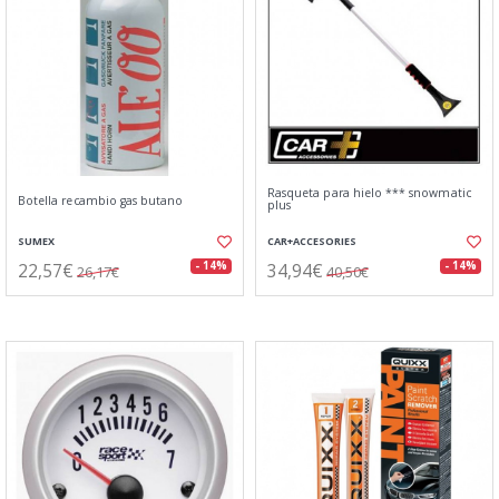
Rasqueta para hielo *** snowmatic
Botella recambio gas butano
plus
SUMEX
CAR+ACCESORIES
22,57€
34,94€
- 14%
- 14%
26,17€
40,50€