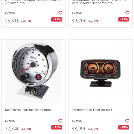
kit completo
para la lente. kit completo
SUMEX
SUMEX
25,51€
39,70€
- 12%
- 12%
29,14€
45,02€
Tacómetro con luz de cambio
Inclinometro land meter i
SUMEX
SUMEX
77,34€
38,99€
- 11%
- 10%
87,04€
43,51€