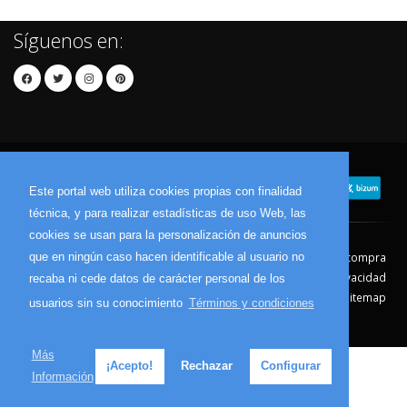
Síguenos en:
Este portal web utiliza cookies propias con finalidad
técnica, y para realizar estadísticas de uso Web, las
cookies se usan para la personalización de anuncios
que en ningún caso hacen identificable al usuario no
Contacto
Aviso Legal
Condiciones de compra
Política de envíos
Política de devolución
Política de Privacidad
recaba ni cede datos de carácter personal de los
Política de Cookies
Sitemap
usuarios sin su conocimiento
Términos y condiciones
© 2026 - Todos los derechos reservados.
Más
¡Acepto!
Rechazar
Configurar
Información