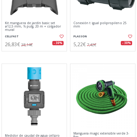
Kit manguera de jardín basic set
Conexión t igual polipropileno 25
ø12,5 mm, ½ pulg, 20 m + colgador
mm
mural
CELLFAST
PLASSON
26,83€
5,22€
- 30%
- 30%
38,14€
7,42€
Manguera magic extensible verde 3-
Medidor de caudal de agua cellpro
8m