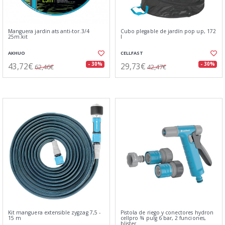
Manguera jardin ats anti-tor.3/4
Cubo plegable de jardín pop up, 172
25m.kit
l
AKHUO
CELLFAST
43,72€
29,73€
- 30%
- 30%
62,46€
42,47€
Kit manguera extensible zygzag 7,5 -
Pistola de riego y conectores hydron
15 m
cellpro ¾ pulg 6 bar, 2 funciones,
blister