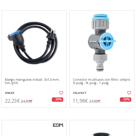
Alargo manguera indust. 3x1,5mm.
Conector multiusos con filtro cellpro
5m.ip54
½ pulg - ¾ pulg - 1 pulg
ONLEX
CELLFAST
22,23€
11,98€
- 30%
- 30%
31,59€
17,02€