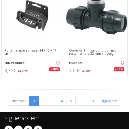
Portamangueras mural 24 x 15 x 17
Conexión t mixta polipropileno
cm
rosca hembra 32 mm x 1 pulg
EDM PRODUCT
PLASSON
8,32€
7,00€
- 30%
- 30%
11,82€
9,94€
Anterior
1
2
3
4
5
…
10
Siguiente
Síguenos en: