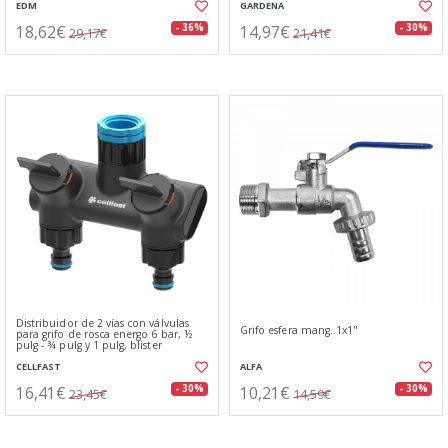
EDM
GARDENA
18,62€
14,97€
- 36%
- 30%
29,17€
21,41€
Distribuidor de 2 vías con válvulas
Grifo esfera mang. 1x1"
para grifo de rosca energo 6 bar, ½
pulg - ¾ pulg y 1 pulg, blister
CELLFAST
ALFA
16,41€
10,21€
- 30%
- 30%
23,45€
14,59€