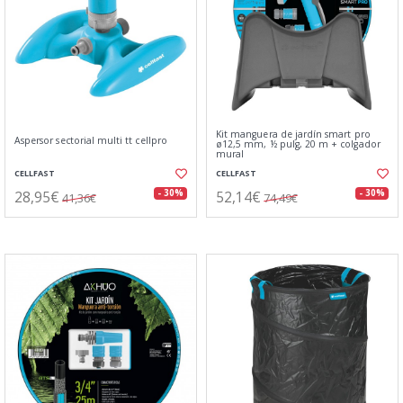
Kit manguera de jardín smart pro
Aspersor sectorial multi tt cellpro
ø12,5 mm, ½ pulg, 20 m + colgador
mural
CELLFAST
CELLFAST
28,95€
52,14€
- 30%
- 30%
41,36€
74,49€