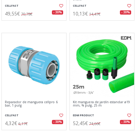
CELLFAST
CELLFAST
49,55€
10,13€
- 30%
- 30%
70,78€
14,47€
Reparador de manguera cellpro 6
Kit manguera de jardín estandar ø19
bar, 1 pulg
mm, ¾ pulg, 25 m
CELLFAST
EDM PRODUCT
4,32€
52,45€
- 30%
- 30%
6,17€
74,66€