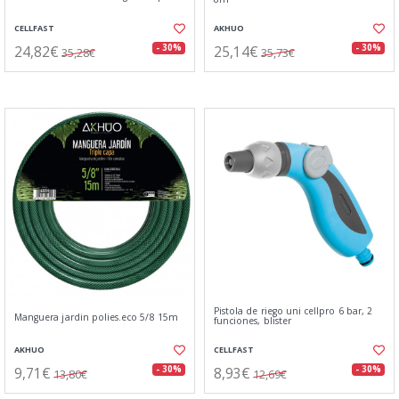
CELLFAST
AKHUO
24,82€
25,14€
- 30%
- 30%
35,28€
35,73€
Pistola de riego uni cellpro 6 bar, 2
Manguera jardin polies.eco 5/8 15m
funciones, blister
AKHUO
CELLFAST
9,71€
8,93€
- 30%
- 30%
13,80€
12,69€