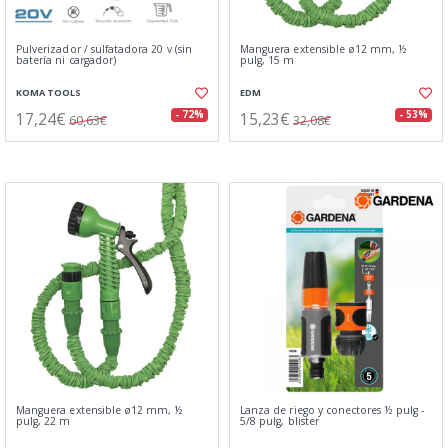
Pulverizador / sulfatadora 20 v (sin
Manguera extensible ø12 mm, ½
batería ni cargador)
pulg, 15 m
KOMA TOOLS
EDM
17,24€
15,23€
- 72%
- 53%
60,63€
32,08€
Manguera extensible ø12 mm, ½
Lanza de riego y conectores ½ pulg -
pulg, 22 m
5/8 pulg, blister