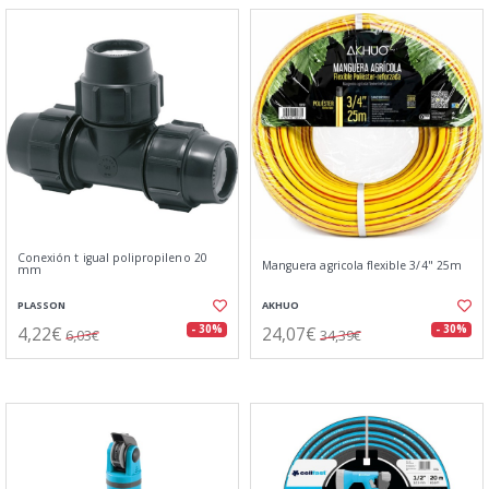
Conexión t igual polipropileno 20
Manguera agricola flexible 3/4" 25m
mm
PLASSON
AKHUO
4,22€
24,07€
- 30%
- 30%
6,03€
34,39€