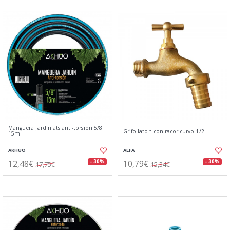
Manguera jardin ats anti-torsion 5/8
Grifo laton con racor curvo 1/2
15m
AKHUO
ALFA
12,48€
10,79€
- 30%
- 30%
17,75€
15,34€