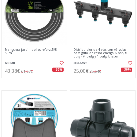
Manguera jardin polies.reforz.5/8
Distribuidor de 4 vías con válvulas
50m
para grifo de rosca energo 6 bar, ½
pulg - ¾ pulg y 1 pulg, blister
AKHUO
CELLFAST
43,38€
25,00€
- 30%
- 30%
61,67€
35,54€