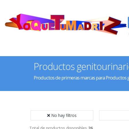
Productos genitourinar
Productos de primeras marcas para Productos g
No hay filtros
Total de productos disponibles
26