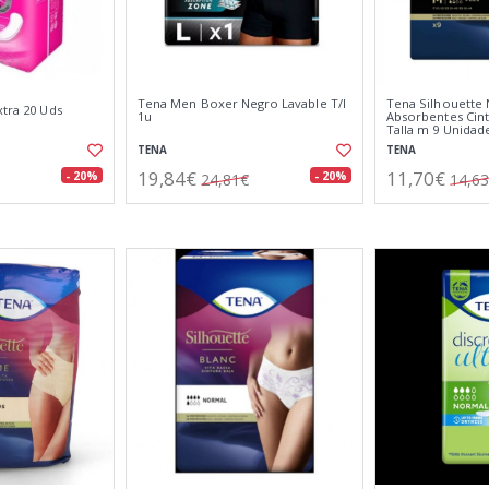
Tena Men Boxer Negro Lavable T/l
Tena Silhouette 
xtra 20 Uds
1u
Absorbentes Cint
Talla m 9 Unidad
TENA
TENA
19,84€
11,70€
- 20%
- 20%
24,81€
14,6