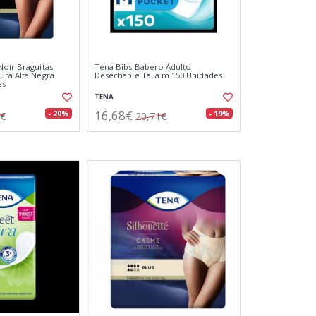
Noir Braguitas
Tena Bibs Babero Adulto
ura Alta Negra
Desechable Talla m 150 Unidades
es
TENA
16,68€
- 20%
- 19%
3€
20,71€