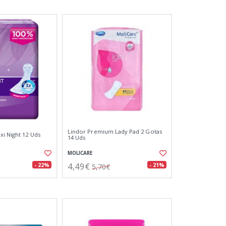
Lindor Premium Lady Pad 2 Gotas
xi Night 12 Uds
14 Uds
MOLICARE
4,49€
- 22%
- 21%
5,70€