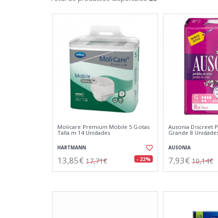
Molicare Premium Mobile 5 Gotas
Ausonia Discreet P
Talla m 14 Unidades
Grande 8 Unidade
HARTMANN
AUSONIA
13,85€
7,93€
- 22%
17,71€
10,14€