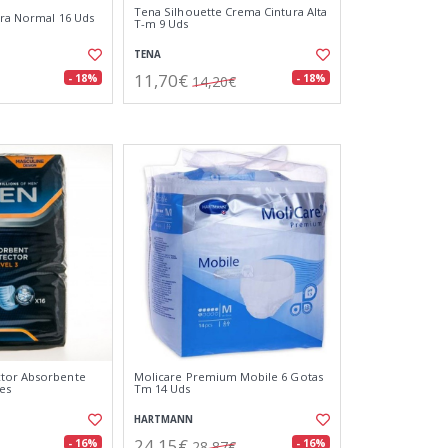
Tena Silhouette Crema Cintura Alta
tra Normal 16 Uds
T-m 9 Uds
TENA
11,70€
- 18%
- 18%
14,20€
tor Absorbente
Molicare Premium Mobile 6 Gotas
des
Tm 14 Uds
HARTMANN
24,15€
- 16%
- 16%
28,87€