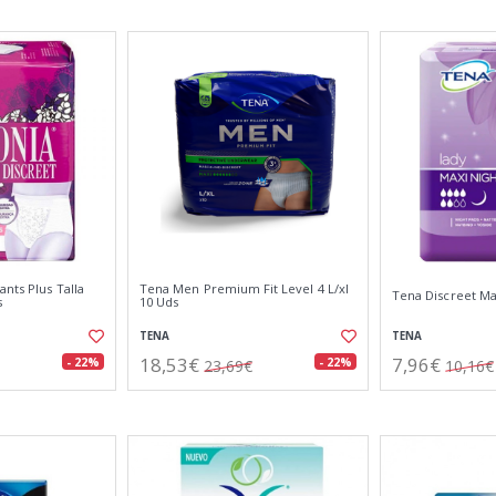
ants Plus Talla
Tena Men Premium Fit Level 4 L/xl
Tena Discreet Ma
s
10 Uds
TENA
TENA
18,53€
7,96€
- 22%
- 22%
23,69€
10,16€