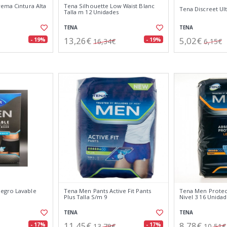
rema Cintura Alta
Tena Silhouette Low Waist Blanc
Tena Discreet Ul
Talla m 12 Unidades
TENA
TENA
13,26€
5,02€
- 19%
- 19%
16,34€
6,15€
egro Lavable
Tena Men Pants Active Fit Pants
Tena Men Protec
Plus Talla S/m 9
Nivel 3 16 Unida
TENA
TENA
11,45€
8,78€
- 17%
- 17%
13,79€
10,51€