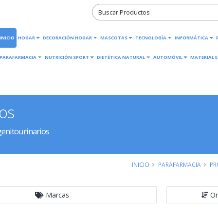
INICIO
HOGAR
DECORACIÓN HOGAR
MASCOTAS
TECNOLOGÍA
INFORMÁTICA
PARAFARMACIA
NUTRICIÓN SPORT
DIETÉTICA NATURAL
AUTOMÓVIL
MATERIAL E
ios
enitourinarios
INICIO
PARAFARMACIA
PR
Marcas
Or