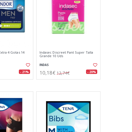
xtra 4 Gotas 14
Indasec Discreet Pant Super Talla
Grande 10 Uds
INDAS
10,18€
- 21%
- 20%
12,74€