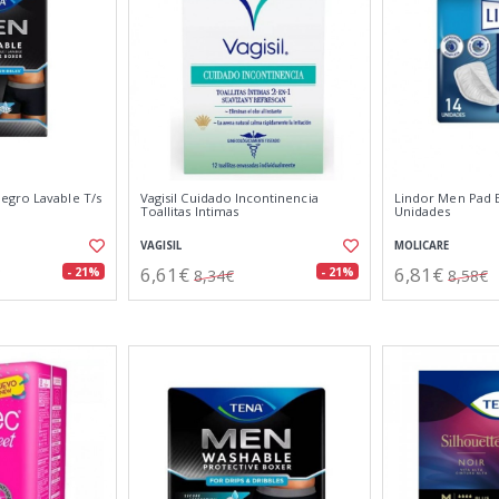
egro Lavable T/s
Vagisil Cuidado Incontinencia
Lindor Men Pad E
Toallitas Intimas
Unidades
VAGISIL
MOLICARE
6,61€
6,81€
- 21%
- 21%
8,34€
8,58€