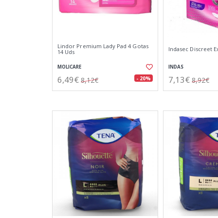
Lindor Premium Lady Pad 4 Gotas
Indasec Discreet E
14 Uds
MOLICARE
INDAS
6,49€
7,13€
- 20%
8,12€
8,92€