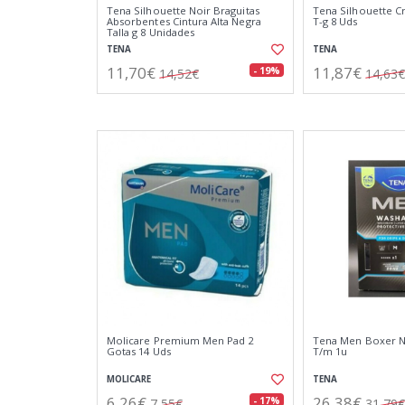
Tena Silhouette Noir Braguitas
Tena Silhouette C
Absorbentes Cintura Alta Negra
T-g 8 Uds
Talla g 8 Unidades
TENA
TENA
11,70€
11,87€
- 19%
14,52€
14,63€
Molicare Premium Men Pad 2
Tena Men Boxer N
Gotas 14 Uds
T/m 1u
MOLICARE
TENA
6,26€
26,38€
- 17%
7,55€
31,79€