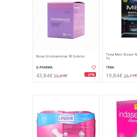
Tena Men Boxer N
Nosa Uromannosa 30 Sobres
1u
Q-PHARMA
TENA
43,84€
19,84€
- 21%
55,64€
25,17€