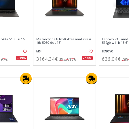
ok4 i7-1355u 16
Msi vector a16hx-054xes amd r9 64
Lenovo v15 amd 
1tb 5080 dos 16"
512gb w11h 15.6"
MSI
LENOVO
3164,34€
636,04€
- 19%
- 19%
,97€
3927,17€
789