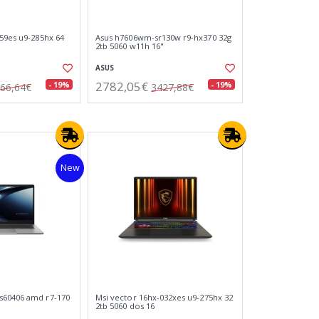
459es u9-285hx 64
Asus h7606wm-sr130w r9-hx370 32g
2tb 5060 w11h 16"
ASUS
2782,05€
- 19%
- 19%
66,64€
3427,88€
New
s60406 amd r7-170
Msi vector 16hx-032xes u9-275hx 32
2tb 5060 dos 16