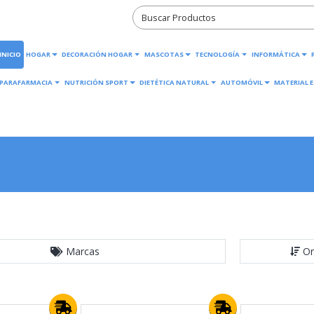
INICIO
HOGAR
DECORACIÓN HOGAR
MASCOTAS
TECNOLOGÍA
INFORMÁTICA
PARAFARMACIA
NUTRICIÓN SPORT
DIETÉTICA NATURAL
AUTOMÓVIL
MATERIAL E
Marcas
Or