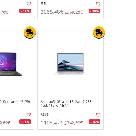
MSI
2068,48€
- 18%
- 18%
,76€
2530,20€
010xes amd r7-250
Asus ux3405ca-qd1312w u7-255h
16gb 1tb w11h 14"
ASUS
1105,42€
- 18%
- 18%
8,82€
1342,30€