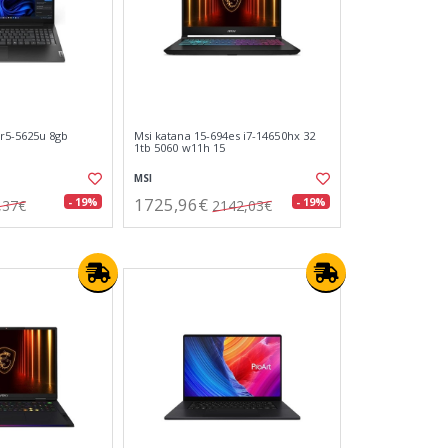
r5-5625u 8gb
Msi katana 15-694es i7-14650hx 32
1tb 5060 w11h 15
MSI
1725,96€
- 19%
- 19%
,37€
2142,03€