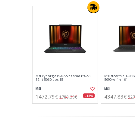
Msi cyborg a15-072xes amd r9-270
Msi stealth ai+-03
32 1t 5060 dos 15
5090 w11h 16"
MSI
MSI
1472,79€
4347,83€
- 18%
1788,39€
527