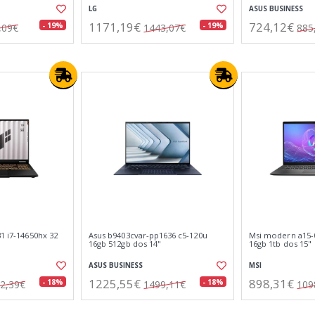
LG
ASUS BUSINESS
1171,19€
724,12€
- 19%
- 19%
,09€
1443,07€
885
31 i7-14650hx 32
Asus b9403cvar-pp1636 c5-120u
Msi modern a15-
16gb 512gb dos 14"
16gb 1tb dos 15"
ASUS BUSINESS
MSI
1225,55€
898,31€
- 18%
- 18%
2,39€
1499,11€
109