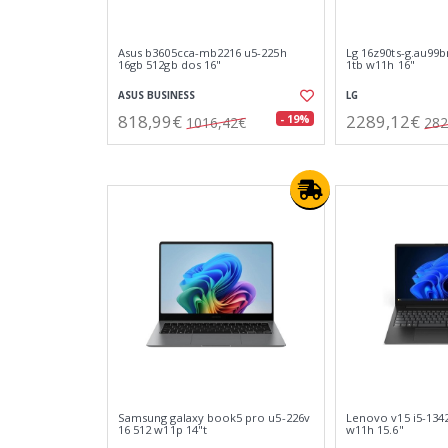
Asus b3605cca-mb2216 u5-225h
Lg 16z90ts-g.au99b
16gb 512gb dos 16"
1tb w11h 16"
ASUS BUSINESS
LG
818,99€
2289,12€
- 19%
1016,42€
282
Samsung galaxy book5 pro u5-226v
Lenovo v15 i5-134
16 512 w11p 14"t
w11h 15.6"