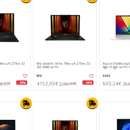
8es u9-275hx 32
Msi stealth 18 hx-78es u9-275hx 32
Asus e1504fa-bq
2tb 5080 w11h
8gb 512gb w11h 1
MSI
ASUS
4152,03€
603,24€
- 20%
- 20%
8,02€
5190,04€
754