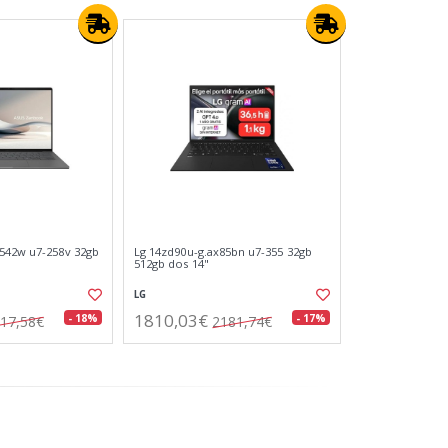
542w u7-258v 32gb
Lg 14zd90u-g.ax85bn u7-355 32gb
512gb dos 14"
LG
1810,03€
- 18%
- 17%
17,58€
2181,74€