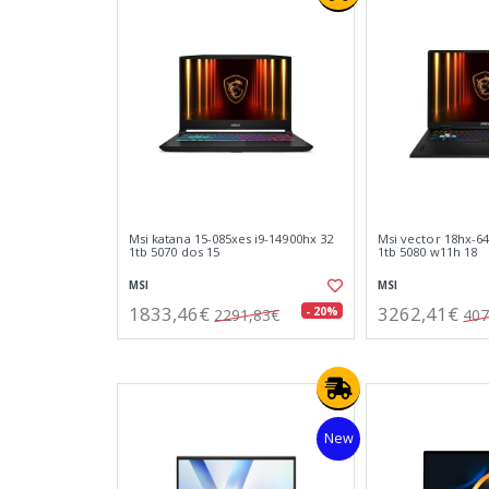
Msi katana 15-085xes i9-14900hx 32
Msi vector 18hx-64
1tb 5070 dos 15
1tb 5080 w11h 18
MSI
MSI
1833,46€
3262,41€
- 20%
2291,83€
407
New