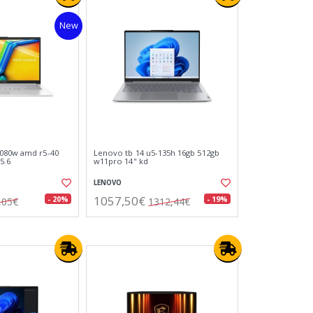
New
5080w amd r5-40
Lenovo tb 14 u5-135h 16gb 512gb
5.6
w11pro 14" kd
LENOVO
1057,50€
- 20%
- 19%
,05€
1312,44€