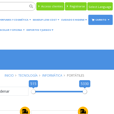
Acceso clientes
Registrarse
Powered by
Translate
PERFUMES Y COSMÉTICA
MAKEUP LOW-COST
CUIDADO E HIGIENE
CARRITO
SCOLAR Y OFICINA
DEPORTES Y JUEGOS
INICIO
TECNOLOGÍA
INFORMÁTICA
PORTÁTILES
515
5330
denar