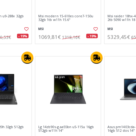
n u9-288v 32gb
Msi modern 15-610es core7-150u
Msi raider 18hx-
32gb 1tb w11h 15.6"
2tb 5090 w11h 18
MSI
MSI
1069,81€
5329,45€
- 19%
- 19%
0,53€
1318,16€
65
20h 32gb 512gb
Lg 14zb90s-g.aa55bn u5-115u 16gb
Asus pm1403cda-
512gb w11h 14"
16gb 512 dos 14"