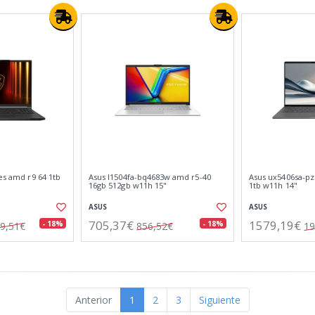
8es amd r9 64 1tb
Asus l1504fa-bq4683w amd r5-40
Asus ux5406sa-pz
16gb 512gb w11h 15"
1tb w11h 14"
ASUS
ASUS
705,37€
1579,19€
- 18%
- 18%
9,51€
856,52€
19
Anterior
1
2
3
Siguiente