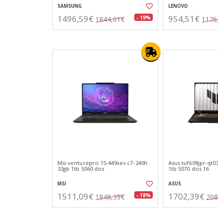
SAMSUNG
LENOVO
1496,59€
954,51€
- 19%
1844,01€
1176
Msi venturepro 15-449xes c7-240h
Asus tuf608jpr-qt0
32gb 1tb 5060 dos
1tb 5070 dos 16
MSI
ASUS
1511,09€
1702,39€
- 18%
1848,39€
208