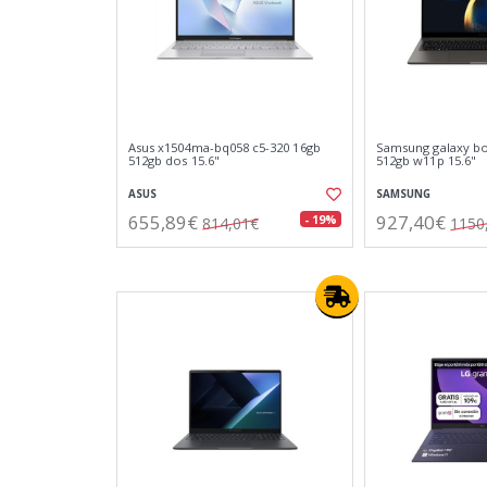
Asus x1504ma-bq058 c5-320 16gb
Samsung galaxy bo
512gb dos 15.6"
512gb w11p 15.6"
ASUS
SAMSUNG
655,89€
927,40€
- 19%
814,01€
1150