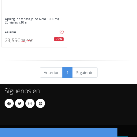
Apiregi defensas Jalea Real 1000mg
20 viales x10 ml.
APIREGI
23,55€
- 9%
25,90€
Anterior
1
Siguiente
Síguenos en: