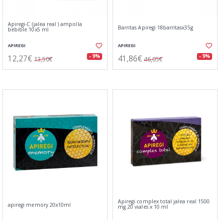
Apiregi-C (jalea real ) ampolla
Barritas Apiregi 18barritasx35g
bebible 10x5 ml
APIREGI
APIREGI
12,27€
41,86€
- 9%
- 9%
13,50€
46,05€
Apiregi complex total jalea real 1500
apiregi memory 20x10ml
mg 20 viales x 10 ml