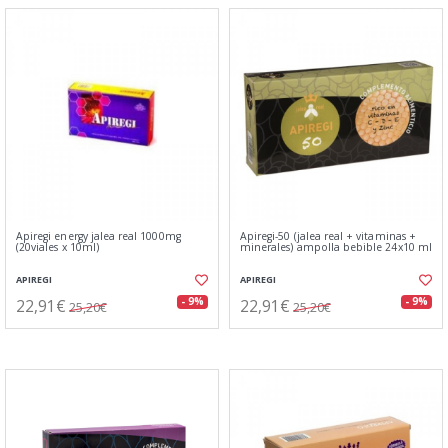
Apiregi energy jalea real 1000mg
Apiregi-50 (jalea real + vitaminas +
(20viales x 10ml)
minerales) ampolla bebible 24x10 ml
APIREGI
APIREGI
22,91€
22,91€
- 9%
- 9%
25,20€
25,20€