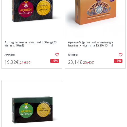
Apiregi infancia jalea real 500mg (20
Apiregi-G (jalea real + ginseng +
viales x 10ml)
taurina + vitamina E) 20x10 ml
APIREGI
APIREGI
19,32€
23,14€
- 9%
- 9%
21,25€
25,45€