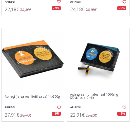
APIREGI
APIREGI
22,18€
24,18€
- 9%
- 9%
24,40€
26,60€
Apiregi senior jalea real 1000mg
Apiregi (jalea real liofilizada) 14x300g
(20viales x10ml)
APIREGI
APIREGI
27,91€
22,91€
- 9%
- 9%
30,70€
25,20€