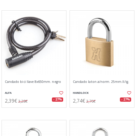
Candado bici llave 8x650mm. negro
Candado laton a/norm. 25mm.ll/ig.
ALFA
HANDLOCK
2,39€
2,74€
- 27%
- 27%
3,28€
3,76€