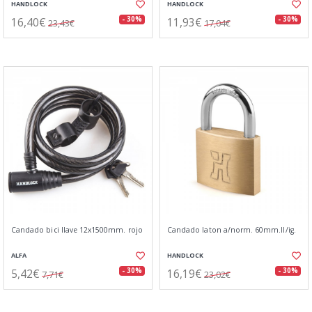
HANDLOCK
HANDLOCK
16,40€
11,93€
- 30%
- 30%
23,43€
17,04€
Candado bici llave 12x1500mm. rojo
Candado laton a/norm. 60mm.ll/ig.
ALFA
HANDLOCK
5,42€
16,19€
- 30%
- 30%
7,71€
23,02€