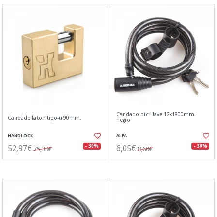
Candado bici llave 12x1800mm.
Candado laton tipo-u 90mm.
negro
HANDLOCK
ALFA
52,97€
6,05€
- 30%
- 30%
75,30€
8,60€