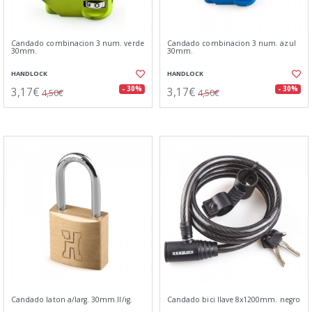
Candado combinacion 3 num. verde
Candado combinacion 3 num. azul
30mm.
30mm.
HANDLOCK
HANDLOCK
3,17€
3,17€
- 30%
- 30%
4,50€
4,50€
Candado laton a/larg. 30mm.ll/ig.
Candado bici llave 8x1200mm. negro