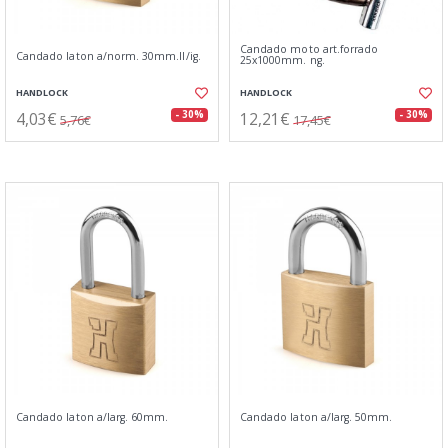
Candado moto art.forrado
Candado laton a/norm. 30mm.ll/ig.
25x1000mm. ng.
HANDLOCK
HANDLOCK
4,03€
12,21€
- 30%
- 30%
5,76€
17,45€
Candado laton a/larg. 60mm.
Candado laton a/larg. 50mm.