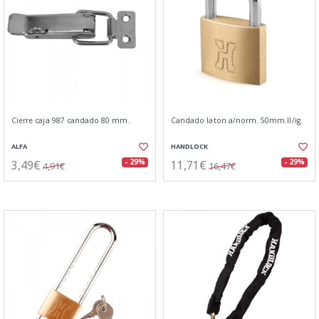
Cierre caja 987 candado 80 mm.
Candado laton a/norm. 50mm.ll/ig.
ALFA
HANDLOCK
3,49€
11,71€
- 29%
- 29%
4,91€
16,47€