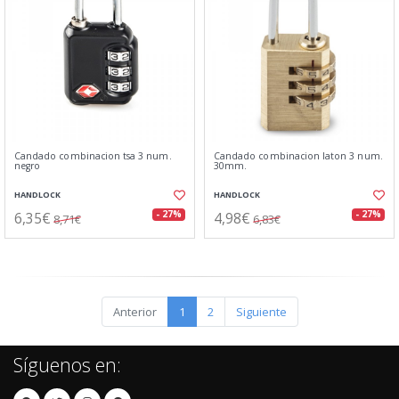
Candado combinacion tsa 3 num.
Candado combinacion laton 3 num.
negro
30mm.
HANDLOCK
HANDLOCK
6,35€
4,98€
- 27%
- 27%
8,71€
6,83€
Anterior
1
2
Siguiente
Síguenos en: