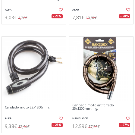
ALFA
ALFA
3,03€
7,81€
- 28%
- 28%
4,20€
10,82€
Candado moto art.forrado
Candado moto 22x1200mm.
25x1200mm. ng.
ALFA
HANDLOCK
9,38€
12,59€
- 28%
- 27%
12,94€
17,35€