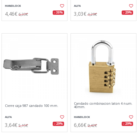
HANDLOCK
ALFA
4,46€
3,03€
- 30%
- 29%
6,33€
4,29€
Candado combinacion laton 4 num.
Cierre caja 987 candado 100 mm.
40mm.
ALFA
HANDLOCK
3,64€
6,66€
- 29%
- 29%
5,15€
9,42€