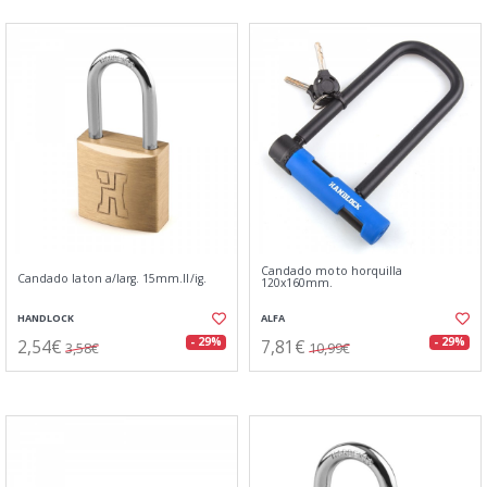
Candado moto horquilla
Candado laton a/larg. 15mm.ll/ig.
120x160mm.
HANDLOCK
ALFA
2,54€
7,81€
- 29%
- 29%
3,58€
10,99€