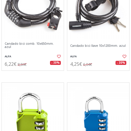
Candado bici comb. 10x650mm.
Candado bici llave 10x1200mm. azul
azul
ALFA
ALFA
6,22€
4,25€
- 30%
- 30%
8,84€
6,04€