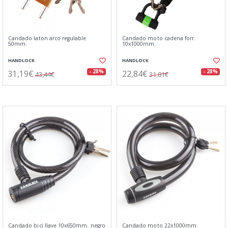
Candado laton arco regulable
Candado moto cadena forr.
50mm.
10x1000mm.
HANDLOCK
HANDLOCK
31,19€
22,84€
- 28%
- 28%
43,44€
31,81€
Candado bici llave 10x650mm. negro
Candado moto 22x1000mm.