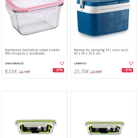
Fiambrera hermética cristal toledo
Nevera de camping 16 l color azul,
450 ml (pack 2 unidades)
43 x 29 x 25,5 cm
SAN IGNACIO
CAMPOS
8,03€
23,70€
- 21%
- 21%
10,16€
29,93€