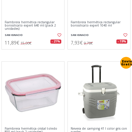
Fiambrera hermética rectangular
Fiambrera hermética rectangular
borosilicato expert 640 ml (pack 2
borosilicato expert 1040 ml
unidades)
SAN IGNACIO
SAN IGNACIO
11,89€
7,93€
- 21%
- 19%
15,00€
9,78€
Envío
Grati
Fiambrera hermética cristal toledo
Nevera de camping 41 l color gris con
850 ml (pack 2 unidades)
ruedas