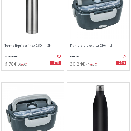
Termo liquidos inox 0,50 l. 12h
Fiambrera electrica 230v. 1.5l.
SUPREME
KUKEN
6,78€
30,24€
- 27%
- 27%
9,29€
41,25€