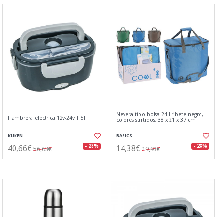
Nevera tipo bolsa 24 l ribete negro,
Fiambrera electrica 12v-24v 1.5l.
colores surtidos, 38 x 21 x 37 cm
KUKEN
BASICS
40,66€
14,38€
- 28%
- 28%
56,63€
19,93€