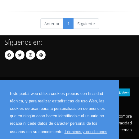
Anterior
1
Siguiente
Síguenos en:
Este portal web utiliza cookies propias con finalidad
técnica, y para realizar estadísticas de uso Web, las
cookies se usan para la personalización de anuncios
que en ningún caso hacen identificable al usuario no
Contacto
Aviso Legal
Condiciones de compra
Política de envíos
Política de devolución
Política de Privacidad
recaba ni cede datos de carácter personal de los
Política de Cookies
Sitemap
usuarios sin su conocimiento
Términos y condiciones
© 2026 - Todos los derechos reservados.