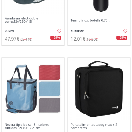
Fiambrera elect.doble
Termo inox. botella 0,75 l.
conex12v/230v1.5l
KUKEN
SUPREME
47,97€
12,01€
- 26%
- 26%
65,11€
16,30€
Nevera tipo bolsa 18 l colores
Porta alimentos tappy max + 2
surtidos, 29 x 31 x 21cm
fiambreras