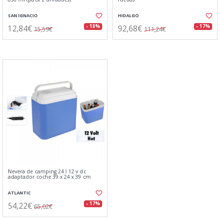
SAN IGNACIO
HIDALGO
12,84€
92,68€
- 18%
- 17%
15,59€
111,24€
Nevera de camping 24 l 12 v dc
adaptador coche 39 x 24 x 39 cm
ATLANTIC
54,22€
- 17%
65,02€