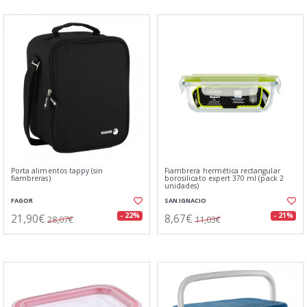
Porta alimentos tappy (sin
Fiambrera hermética rectangular
fiambreras)
borosilicato expert 370 ml (pack 2
unidades)
FAGOR
SAN IGNACIO
21,90€
8,67€
- 22%
- 21%
28,07€
11,03€