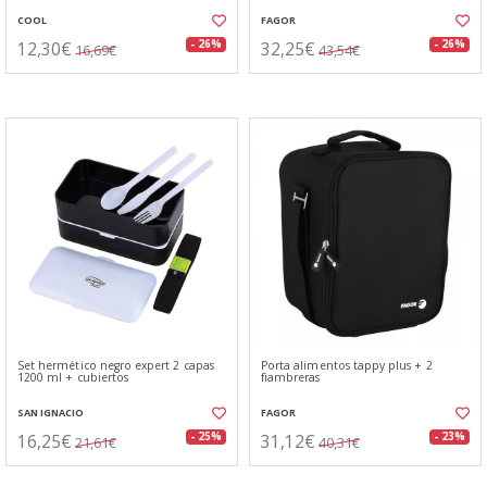
COOL
FAGOR
12,30€
32,25€
- 26%
- 26%
16,69€
43,54€
Set hermético negro expert 2 capas
Porta alimentos tappy plus + 2
1200 ml + cubiertos
fiambreras
SAN IGNACIO
FAGOR
16,25€
31,12€
- 25%
- 23%
21,61€
40,31€