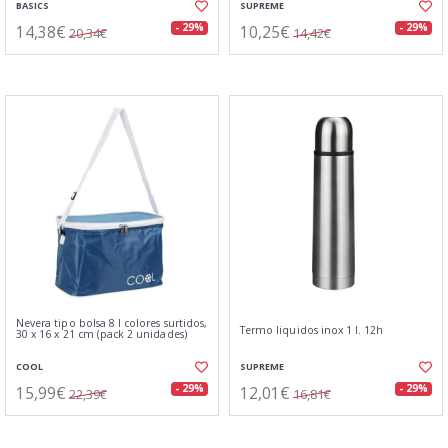
BASICS
SUPREME
14,38€
10,25€
- 29%
- 29%
20,34€
14,42€
Nevera tipo bolsa 8 l colores surtidos,
Termo liquidos inox 1 l. 12h
30 x 16 x 21 cm (pack 2 unidades)
COOL
SUPREME
15,99€
12,01€
- 29%
- 29%
22,39€
16,81€