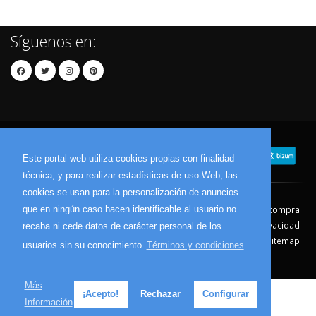
Síguenos en:
Este portal web utiliza cookies propias con finalidad
técnica, y para realizar estadísticas de uso Web, las
cookies se usan para la personalización de anuncios
que en ningún caso hacen identificable al usuario no
Contacto
Aviso Legal
Condiciones de compra
Política de envíos
Política de devolución
Política de Privacidad
recaba ni cede datos de carácter personal de los
Política de Cookies
Sitemap
usuarios sin su conocimiento
Términos y condiciones
© 2026 - Todos los derechos reservados.
Más
¡Acepto!
Rechazar
Configurar
Información