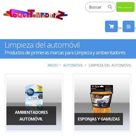
Powered
by
Tra
Limpieza del automóvil
Productos de primeras marcas para Limpieza y ambientadores
INICIO
AUTOMÓVIL
LIMPIEZA DEL AUTOMÓVIL
AMBIENTADORES
AUTOMÓVIL
ESPONJAS Y GAMUZAS