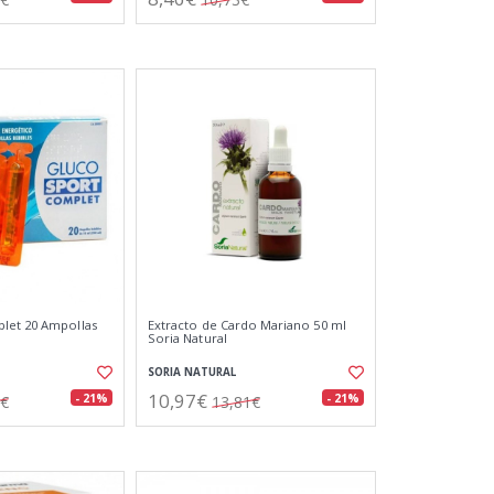
let 20 Ampollas
Extracto de Cardo Mariano 50 ml
Soria Natural
SORIA NATURAL
10,97€
- 21%
- 21%
3€
13,81€