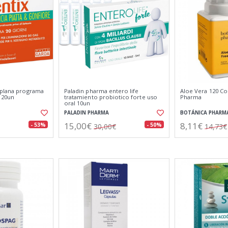
 plana programa
Paladin pharma entero life
Aloe Vera 120 C
s 20un
tratamiento probiotico forte uso
Pharma
oral 10un
PALADIN PHARMA
BOTÁNICA PHARM
15,00€
8,11€
- 53%
- 50%
30,00€
14,73€