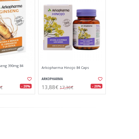
seng 390mg 84
Arkopharma Hinojo 84 Caps
ARKOPHARMA
13,88€
- 20%
- 20%
5€
17,36€