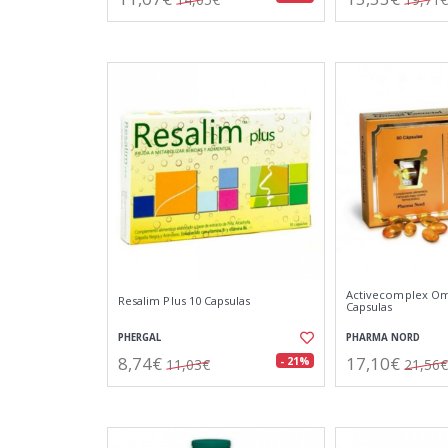
Activecomplex Ome
Resalim Plus 10 Capsulas
Capsulas
PHERGAL
PHARMA NORD
8,74€
17,10€
- 21%
11,03€
21,56€