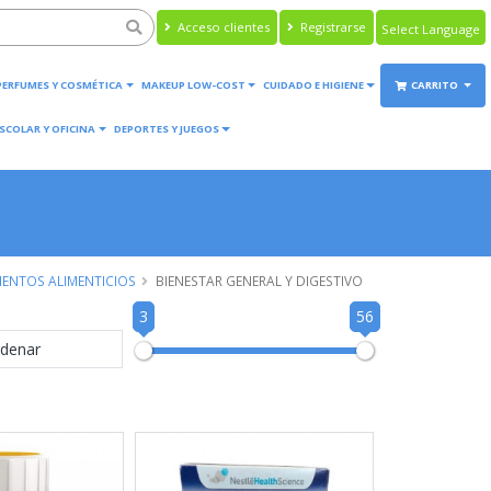
Acceso clientes
Registrarse
Powered by
Translate
PERFUMES Y COSMÉTICA
MAKEUP LOW-COST
CUIDADO E HIGIENE
CARRITO
SCOLAR Y OFICINA
DEPORTES Y JUEGOS
ENTOS ALIMENTICIOS
BIENESTAR GENERAL Y DIGESTIVO
3
56
denar