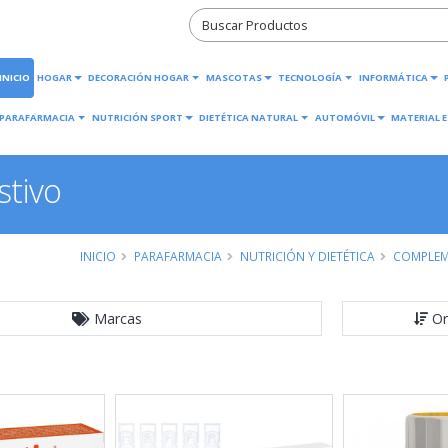
INICIO
HOGAR
DECORACIÓN HOGAR
MASCOTAS
TECNOLOGÍA
INFORMÁTICA
PARAFARMACIA
NUTRICIÓN SPORT
DIETÉTICA NATURAL
AUTOMÓVIL
MATERIAL E
stivo
INICIO
PARAFARMACIA
NUTRICIÓN Y DIETÉTICA
COMPLEM
Marcas
Or