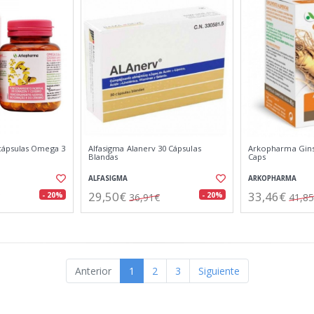
ápsulas Omega 3
Alfasigma Alanerv 30 Cápsulas
Arkopharma Gin
Blandas
Caps
ALFASIGMA
ARKOPHARMA
29,50€
33,46€
- 20%
- 20%
36,91€
41,8
Anterior
1
2
3
Siguiente