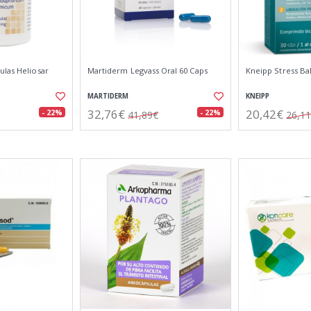
ulas Heliosar
Martiderm Legvass Oral 60 Caps
Kneipp Stress Ba
MARTIDERM
KNEIPP
32,76€
20,42€
- 22%
- 22%
41,89€
26,1