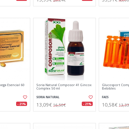
ga Esencial 60
Soria Natural Composor 41 Gincox
Glucosport Comp
Complex 50 ml
Bebibles
SORIA NATURAL
FAES
13,09€
10,58€
- 21%
- 21%
16,50€
13,3