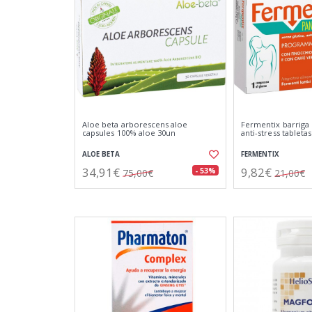
Aloe beta arborescens aloe
Fermentix barriga
capsules 100% aloe 30un
anti-stress tableta
ALOE BETA
FERMENTIX
34,91€
9,82€
- 53%
75,00€
21,00€