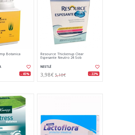
omp Botanica
Resource Thickenup Clear
Espesante Neutro 24 Sob
A
NESTLÉ
3,98€
- 45%
- 22%
5,10€