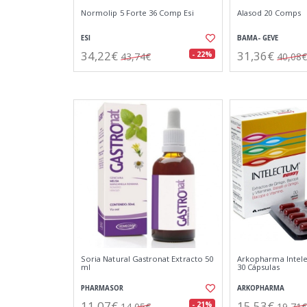
Normolip 5 Forte 36 Comp Esi
Alasod 20 Comps
ESI
BAMA- GEVE
34,22€
31,36€
- 22%
43,74€
40,08€
Soria Natural Gastronat Extracto 50
Arkopharma Inte
ml
30 Cápsulas
PHARMASOR
ARKOPHARMA
11,07€
15,53€
- 21%
14,05€
19,71€