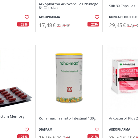
Arkopharma Arkocápsulas Plantago
Siik 30 Capsulas
84 Cápsulas
ARKOPHARMA
KONCARE BIOTECH
17,48€
29,45€
- 22%
- 22%
22,34€
37,6
lectum Memory
Roha-max Transito Intestinal 130g
Arkosterol Plus 
DIAFARM
ARKOPHARMA
15,95€
35,51€
- 21%
- 21%
20,24€
45,0