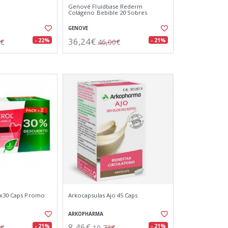
Genové Fluidbase Rederm
Colágeno Bebible 20 Sobres
GENOVE
36,24€
- 22%
- 21%
3€
46,00€
2x30 Caps Promo
Arkocapsulas Ajo 45 Caps
ARKOPHARMA
8,46€
- 21%
- 21%
6€
10,73€