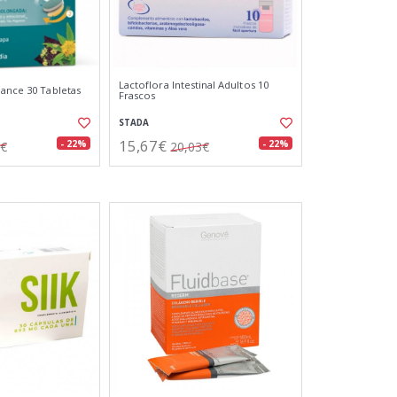
Lactoflora Intestinal Adultos 10
lance 30 Tabletas
Frascos
STADA
15,67€
- 22%
- 22%
1€
20,03€